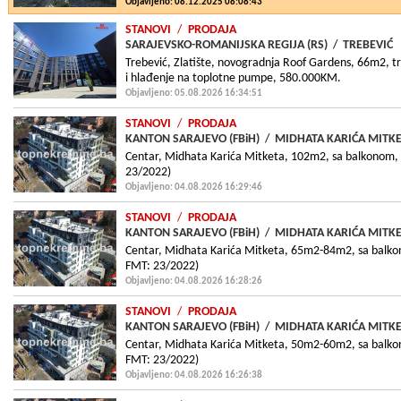
Objavljeno: 08.12.2025 08:08:43
STANOVI
/
PRODAJA
SARAJEVSKO-ROMANIJSKA REGIJA (RS)
/
TREBEVIĆ
Trebević, Zlatište, novogradnja Roof Gardens, 66m2, tro
i hlađenje na toplotne pumpe, 580.000KM.
Objavljeno: 05.08.2026 16:34:51
STANOVI
/
PRODAJA
KANTON SARAJEVO (FBiH)
/
MIDHATA KARIĆA MITK
Centar, Midhata Karića Mitketa, 102m2, sa balkonom, 
23/2022)
Objavljeno: 04.08.2026 16:29:46
STANOVI
/
PRODAJA
KANTON SARAJEVO (FBiH)
/
MIDHATA KARIĆA MITK
Centar, Midhata Karića Mitketa, 65m2-84m2, sa balkon
FMT: 23/2022)
Objavljeno: 04.08.2026 16:28:26
STANOVI
/
PRODAJA
KANTON SARAJEVO (FBiH)
/
MIDHATA KARIĆA MITK
Centar, Midhata Karića Mitketa, 50m2-60m2, sa balkon
FMT: 23/2022)
Objavljeno: 04.08.2026 16:26:38