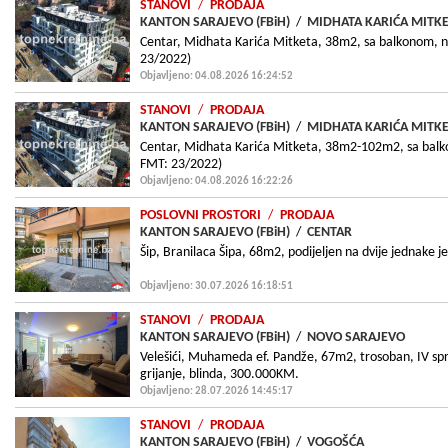
STANOVI
/
PRODAJA
KANTON SARAJEVO (FBiH)
/
MIDHATA KARIĆA MITK
Centar, Midhata Karića Mitketa, 38m2, sa balkonom, no
23/2022)
Objavljeno: 04.08.2026 16:24:52
STANOVI
/
PRODAJA
KANTON SARAJEVO (FBiH)
/
MIDHATA KARIĆA MITK
Centar, Midhata Karića Mitketa, 38m2-102m2, sa balko
FMT: 23/2022)
Objavljeno: 04.08.2026 16:22:26
POSLOVNI PROSTORI
/
PRODAJA
KANTON SARAJEVO (FBiH)
/
CENTAR
Šip, Branilaca Šipa, 68m2, podijeljen na dvije jednake j
Objavljeno: 30.07.2026 16:18:51
STANOVI
/
PRODAJA
KANTON SARAJEVO (FBiH)
/
NOVO SARAJEVO
Velešići, Muhameda ef. Pandže, 67m2, trosoban, IV spr
grijanje, blinda, 300.000KM.
Objavljeno: 28.07.2026 14:45:17
STANOVI
/
PRODAJA
KANTON SARAJEVO (FBiH)
/
VOGOŠĆA