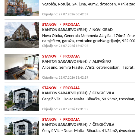
Vogošća, Rosulje, 24. juna, 40m2, dvosoban, V (nije zadnj
Objavljeno: 27.07.2026 06:42:37
STANOVI
/
PRODAJA
KANTON SARAJEVO (FBiH)
/
NOVI GRAD
Nova Otoka, Generala Mehmeda Alagića, 174m2, četvero
namješten, garaža, centralno gradsko grijanje, 922.0
Objavljeno: 24.07.2026 12:47:02
STANOVI
/
PRODAJA
KANTON SARAJEVO (FBiH)
/
ALIPAŠINO
Alipašino, Semira Frašte, 77m2, četverosoban, II sprat.
Objavljeno: 23.07.2026 13:42:19
STANOVI
/
PRODAJA
KANTON SARAJEVO (FBiH)
/
ČENGIĆ VILA
Čengić Vila - Dolac Malta, Bihaćka, 53.95m2, trosoban,
Objavljeno: 22.07.2026 19:31:55
STANOVI
/
PRODAJA
KANTON SARAJEVO (FBiH)
/
ČENGIĆ VILA
Čengić Vila - Dolac Malta, Bihaćka, 41.24m2, dvosoban,