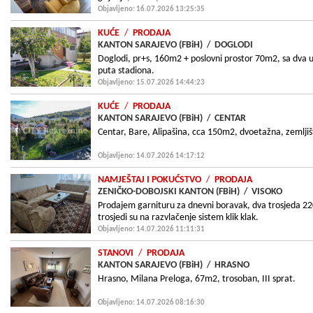
Objavljeno: 16.07.2026 13:25:35
KUĆE
/
PRODAJA
KANTON SARAJEVO (FBiH)
/
DOGLODI
Doglodi, pr+s, 160m2 + poslovni prostor 70m2, sa dva u
puta stadiona.
Objavljeno: 15.07.2026 14:44:23
KUĆE
/
PRODAJA
KANTON SARAJEVO (FBiH)
/
CENTAR
Centar, Bare, Alipašina, cca 150m2, dvoetažna, zemlji
Objavljeno: 14.07.2026 14:17:12
NAMJEŠTAJ I POKUĆSTVO
/
PRODAJA
ZENIČKO-DOBOJSKI KANTON (FBiH)
/
VISOKO
Prodajem garnituru za dnevni boravak, dva trosjeda 220c
trosjedi su na razvlačenje sistem klik klak.
Objavljeno: 14.07.2026 11:11:31
STANOVI
/
PRODAJA
KANTON SARAJEVO (FBiH)
/
HRASNO
Hrasno, Milana Preloga, 67m2, trosoban, III sprat.
Objavljeno: 14.07.2026 08:16:30