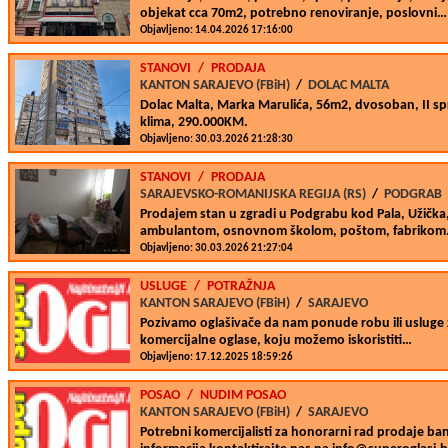
objekat cca 70m2, potrebno renoviranje, poslovni…
Objavljeno: 14.04.2026 17:16:00
STANOVI
/
PRODAJA
KANTON SARAJEVO (FBiH)
/
DOLAC MALTA
Dolac Malta, Marka Marulića, 56m2, dvosoban, II spra
klima, 290.000KM.
Objavljeno: 30.03.2026 21:28:30
STANOVI
/
PRODAJA
SARAJEVSKO-ROMANIJSKA REGIJA (RS)
/
PODGRAB
Prodajem stan u zgradi u Podgrabu kod Pala, Užička
ambulantom, osnovnom školom, poštom, fabriko
Objavljeno: 30.03.2026 21:27:04
USLUGE
/
POTRAŽNJA
KANTON SARAJEVO (FBiH)
/
SARAJEVO
Pozivamo oglašivače da nam ponude robu ili usluge z
komercijalne oglase, koju možemo iskoristiti…
Objavljeno: 17.12.2025 18:59:26
POSAO
/
NUDIM POSAO
KANTON SARAJEVO (FBiH)
/
SARAJEVO
Potrebni komercijalisti za honorarni rad prodaje b