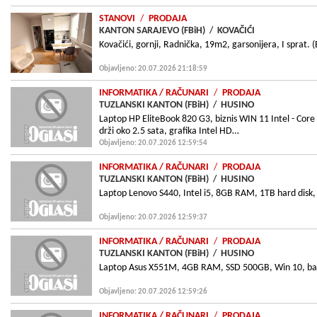
STANOVI
/
PRODAJA
KANTON SARAJEVO (FBiH)
/
KOVAČIĆI
Kovačići, gornji, Radnička, 19m2, garsonijera, I sprat. 
Objavljeno: 20.07.2026 21:18:59
INFORMATIKA
/ RAČUNARI
/
PRODAJA
TUZLANSKI KANTON (FBiH)
/
HUSINO
Laptop HP EliteBook 820 G3, biznis WIN 11 Intel - Core i
drži oko 2.5 sata, grafika Intel HD…
Objavljeno: 20.07.2026 12:59:54
INFORMATIKA
/ RAČUNARI
/
PRODAJA
TUZLANSKI KANTON (FBiH)
/
HUSINO
Laptop Lenovo S440, Intel i5, 8GB RAM, 1TB hard disk, 
Objavljeno: 20.07.2026 12:59:37
INFORMATIKA
/ RAČUNARI
/
PRODAJA
TUZLANSKI KANTON (FBiH)
/
HUSINO
Laptop Asus X551M, 4GB RAM, SSD 500GB, Win 10, bat
Objavljeno: 20.07.2026 12:59:26
INFORMATIKA
/ RAČUNARI
/
PRODAJA