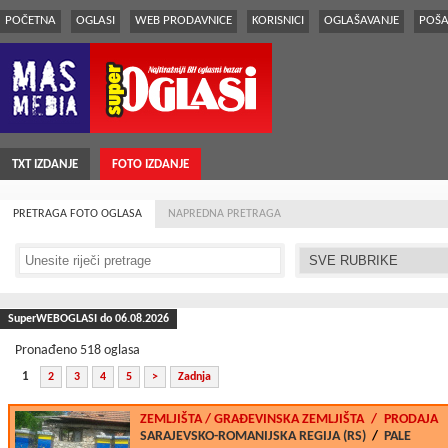
POČETNA
OGLASI
WEB PRODAVNICE
KORISNICI
OGLAŠAVANJE
POŠA
TXT IZDANJE
FOTO IZDANJE
PRETRAGA FOTO OGLASA
NAPREDNA PRETRAGA
SuperWEBOGLASI do 06.08.2026
Pronađeno 518 oglasa
1
2
3
4
5
>
Zadnja
ZEMLJIŠTA
/ GRAÐEVINSKA ZEMLJIŠTA
/
PRODAJA
SARAJEVSKO-ROMANIJSKA REGIJA (RS)
/
PALE