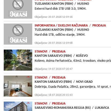
TUZLANSKI KANTON (FBiH)
/
HUSINO
Externi hard disk 1TB USB 3.0, 59KM.
Objavljeno: 20.07.2026 12:59:16
INFORMATIKA
/ DIJELOVI RAČUNARA
/
PRODAJA
TUZLANSKI KANTON (FBiH)
/
HUSINO
Hard disk 1TB, odlično stanje, 39KM.
Objavljeno: 20.07.2026 12:59:08
STANOVI
/
PRODAJA
KANTON SARAJEVO (FBiH)
/
KOŠEVO
Koševo, Asima Ferhatovića, 63m2, trosoban, visoko prize
Objavljeno: 19.07.2026 07:26:47
STANOVI
/
PRODAJA
KANTON SARAJEVO (FBiH)
/
NOVI GRAD
Dobrinja, Esada Pašalića, 28m2, garsonijera, VI sprat,
Objavljeno: 18.07.2026 20:15:43
STANOVI
/
PRODAJA
SARAJEVSKO-ROMANIJSKA REGIJA (RS)
/
LUKAVICA