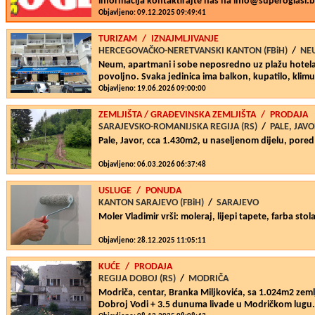
informacija kontaktirajte nas na info@superoglasi.b
Objavljeno: 09.12.2025 09:49:41
TURIZAM
/
IZNAJMLJIVANJE
HERCEGOVAČKO-NERETVANSKI KANTON (FBiH)
/
NE
Neum, apartmani i sobe neposredno uz plažu hotela
povoljno. Svaka jedinica ima balkon, kupatilo, klimu
Objavljeno: 19.06.2026 09:00:00
ZEMLJIŠTA
/ GRAÐEVINSKA ZEMLJIŠTA
/
PRODAJA
SARAJEVSKO-ROMANIJSKA REGIJA (RS)
/
PALE, JAV
Pale, Javor, cca 1.430m2, u naseljenom dijelu, pore
Objavljeno: 06.03.2026 06:37:48
USLUGE
/
PONUDA
KANTON SARAJEVO (FBiH)
/
SARAJEVO
Moler Vladimir vrši: moleraj, lijepi tapete, farba stola
Objavljeno: 28.12.2025 11:05:11
KUĆE
/
PRODAJA
REGIJA DOBOJ (RS)
/
MODRIČA
Modriča, centar, Branka Miljkovića, sa 1.024m2 zeml
Dobroj Vodi + 3.5 dunuma livade u Modričkom lugu.