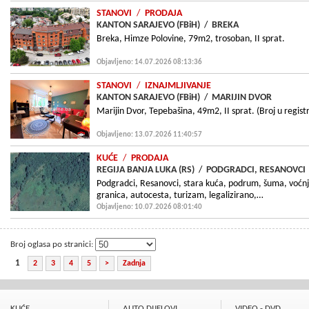
STANOVI
/
PRODAJA
KANTON SARAJEVO (FBiH)
/
BREKA
Breka, Himze Polovine, 79m2, trosoban, II sprat.
Objavljeno: 14.07.2026 08:13:36
STANOVI
/
IZNAJMLJIVANJE
KANTON SARAJEVO (FBiH)
/
MARIJIN DVOR
Marijin Dvor, Tepebašina, 49m2, II sprat. (Broj u regi
Objavljeno: 13.07.2026 11:40:57
KUĆE
/
PRODAJA
REGIJA BANJA LUKA (RS)
/
PODGRADCI, RESANOVCI
Podgradci, Resanovci, stara kuća, podrum, šuma, voćnj
granica, autocesta, turizam, legalizirano,…
Objavljeno: 10.07.2026 08:01:40
Broj oglasa po stranici:
1
2
3
4
5
>
Zadnja
KUĆE
AUTO DIJELOVI
VIDEO - DVD