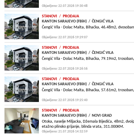
Objavljeno: 22.07.2026 19:30:48
STANOVI
/
PRODAJA
KANTON SARAJEVO (FBiH)
/
ČENGIĆ VILA
Čengić Vila - Dolac Malta, Bihaćka, 46.48m2, dvosoban,
Objavljeno: 22.07.2026 19:29:07
STANOVI
/
PRODAJA
KANTON SARAJEVO (FBiH)
/
ČENGIĆ VILA
Čengić Vila - Dolac Malta, Bihaćka, 79.19m2, trosoban,
Objavljeno: 22.07.2026 19:26:56
STANOVI
/
PRODAJA
KANTON SARAJEVO (FBiH)
/
ČENGIĆ VILA
Čengić Vila - Dolac Malta, Bihaćka, 57.61m2, trosoban,
Objavljeno: 22.07.2026 19:25:40
STANOVI
/
PRODAJA
KANTON SARAJEVO (FBiH)
/
NOVI GRAD
Otoka, naselje Miljacka, Džemala Bijedića, 48m2, dvoi
etažno plinsko grijanje, blinda vrata, 311.000KM.
Objavljeno: 21.07.2026 14:32:59