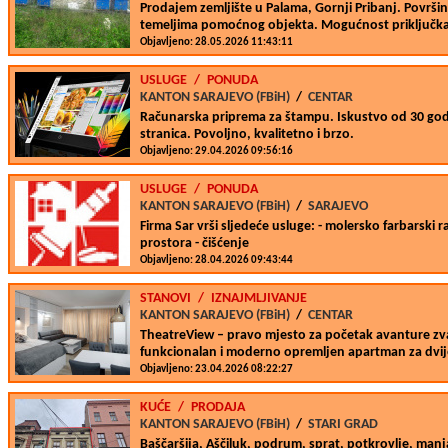
Prodajem zemljište u Palama, Gornji Pribanj. Površ
temeljima pomoćnog objekta. Mogućnost priključk
Objavljeno: 28.05.2026 11:43:11
USLUGE
/
PONUDA
KANTON SARAJEVO (FBiH)
/
CENTAR
Računarska priprema za štampu. Iskustvo od 30 god
stranica. Povoljno, kvalitetno i brzo.
Objavljeno: 29.04.2026 09:56:16
USLUGE
/
PONUDA
KANTON SARAJEVO (FBiH)
/
SARAJEVO
Firma Sar vrši sljedeće usluge: - molersko farbarski 
prostora - čišćenje
Objavljeno: 28.04.2026 09:43:44
STANOVI
/
IZNAJMLJIVANJE
KANTON SARAJEVO (FBiH)
/
CENTAR
TheatreView – pravo mjesto za početak avanture z
funkcionalan i moderno opremljen apartman za dvij
Objavljeno: 23.04.2026 08:22:27
KUĆE
/
PRODAJA
KANTON SARAJEVO (FBiH)
/
STARI GRAD
Baščaršija, Aščiluk, podrum, sprat, potkrovlje, manj