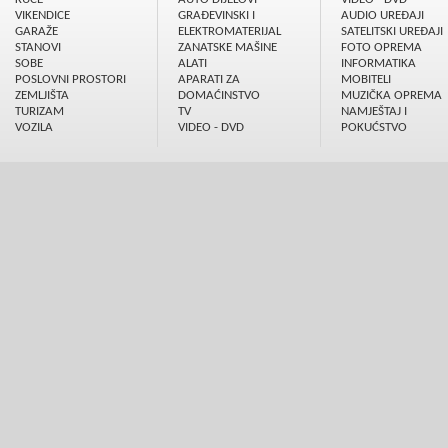
VIKENDICE
GRAÐEVINSKI I
AUDIO UREÐAJI
GARAŽE
ELEKTROMATERIJAL
SATELITSKI UREÐAJI
STANOVI
ZANATSKE MAŠINE
FOTO OPREMA
SOBE
ALATI
INFORMATIKA
POSLOVNI PROSTORI
APARATI ZA
MOBITELI
ZEMLJIŠTA
DOMAĆINSTVO
MUZIČKA OPREMA
TURIZAM
TV
NAMJEŠTAJ I
VOZILA
VIDEO - DVD
POKUĆSTVO