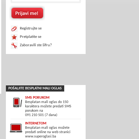
Registrujte se
Pretplatite se
Zaboravili ste šifru?
POŠALJITE BESPLATNI MALI OGLAS
SMS PORUKOM
Besplatan mali oglas do 150
karaktera možete predati SMS
porukom na
091 210 501 (7 dana)
INTERNETOM
Besplatan mali oglas možete
predati online na web stranici
www.superoglasi.ba