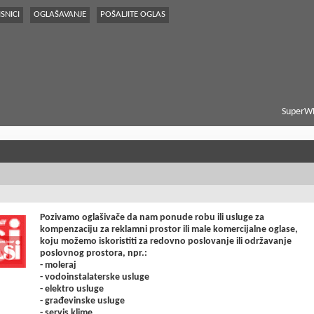
SNICI
OGLAŠAVANJE
POŠALJITE OGLAS
SuperWE
Pozivamo oglašivače da nam ponude robu ili usluge za
kompenzaciju za reklamni prostor ili male komercijalne oglase,
koju možemo iskoristiti za redovno poslovanje ili održavanje
poslovnog prostora, npr.:
- moleraj
- vodoinstalaterske usluge
- elektro usluge
- građevinske usluge
- servis klime