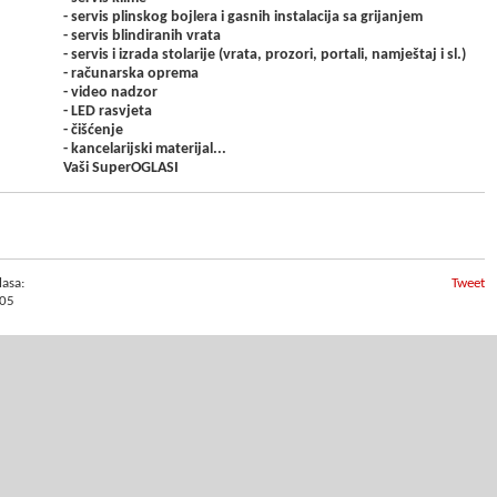
- servis plinskog bojlera i gasnih instalacija sa grijanjem
- servis blindiranih vrata
- servis i izrada stolarije (vrata, prozori, portali, namještaj i sl.)
- računarska oprema
- video nadzor
- LED rasvjeta
- čišćenje
- kancelarijski materijal...
Vaši SuperOGLASI
lasa:
Tweet
05