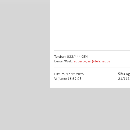
Telefon: 033/444-354
E-mail/Web:
superoglasi@bih.net.ba
Datum: 17.12.2025
Šifra og
Vrijeme: 18:59:26
21/113