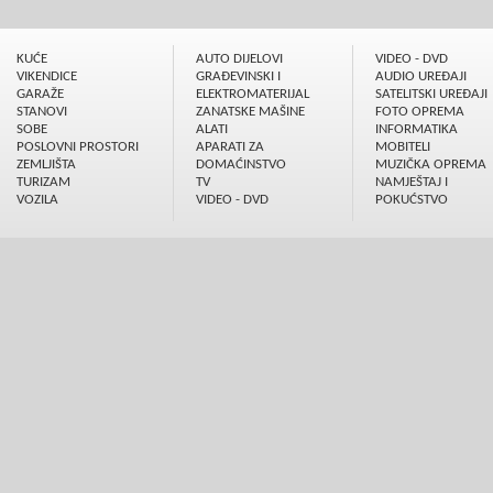
KUĆE
AUTO DIJELOVI
VIDEO - DVD
VIKENDICE
GRAÐEVINSKI I
AUDIO UREÐAJI
GARAŽE
ELEKTROMATERIJAL
SATELITSKI UREÐAJI
STANOVI
ZANATSKE MAŠINE
FOTO OPREMA
SOBE
ALATI
INFORMATIKA
POSLOVNI PROSTORI
APARATI ZA
MOBITELI
ZEMLJIŠTA
DOMAĆINSTVO
MUZIČKA OPREMA
TURIZAM
TV
NAMJEŠTAJ I
VOZILA
VIDEO - DVD
POKUĆSTVO