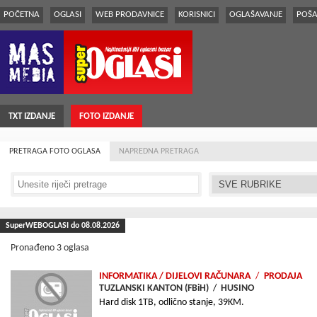
POČETNA
OGLASI
WEB PRODAVNICE
KORISNICI
OGLAŠAVANJE
POŠA
TXT IZDANJE
FOTO IZDANJE
PRETRAGA FOTO OGLASA
NAPREDNA PRETRAGA
SuperWEBOGLASI do 08.08.2026
Pronađeno 3 oglasa
INFORMATIKA
/ DIJELOVI RAČUNARA
/
PRODAJA
TUZLANSKI KANTON (FBiH)
/
HUSINO
Hard disk 1TB, odlično stanje, 39KM.