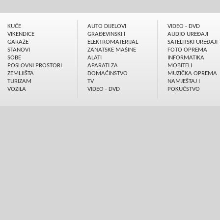
KUĆE
AUTO DIJELOVI
VIDEO - DVD
VIKENDICE
GRAÐEVINSKI I
AUDIO UREÐAJI
GARAŽE
ELEKTROMATERIJAL
SATELITSKI UREÐAJI
STANOVI
ZANATSKE MAŠINE
FOTO OPREMA
SOBE
ALATI
INFORMATIKA
POSLOVNI PROSTORI
APARATI ZA
MOBITELI
ZEMLJIŠTA
DOMAĆINSTVO
MUZIČKA OPREMA
TURIZAM
TV
NAMJEŠTAJ I
VOZILA
VIDEO - DVD
POKUĆSTVO