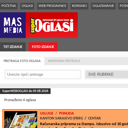
POČETNA
OGLASI
WEB PRODAVNICE
KORISNICI
OGLAŠAVANJE
POŠA
TXT IZDANJE
FOTO IZDANJE
PRETRAGA FOTO OGLASA
NAPREDNA PRETRAGA
SuperWEBOGLASI do 09.08.2026
Pronađeno 4 oglasa
USLUGE
/
PONUDA
KANTON SARAJEVO (FBiH)
/
CENTAR
Računarska priprema za štampu. Iskustvo od 30 god