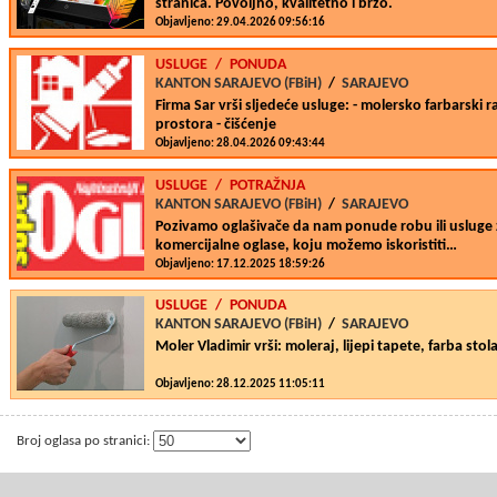
stranica. Povoljno, kvalitetno i brzo.
Objavljeno: 29.04.2026 09:56:16
USLUGE
/
PONUDA
KANTON SARAJEVO (FBiH)
/
SARAJEVO
Firma Sar vrši sljedeće usluge: - molersko farbarski 
prostora - čišćenje
Objavljeno: 28.04.2026 09:43:44
USLUGE
/
POTRAŽNJA
KANTON SARAJEVO (FBiH)
/
SARAJEVO
Pozivamo oglašivače da nam ponude robu ili usluge z
komercijalne oglase, koju možemo iskoristiti…
Objavljeno: 17.12.2025 18:59:26
USLUGE
/
PONUDA
KANTON SARAJEVO (FBiH)
/
SARAJEVO
Moler Vladimir vrši: moleraj, lijepi tapete, farba stola
Objavljeno: 28.12.2025 11:05:11
Broj oglasa po stranici: