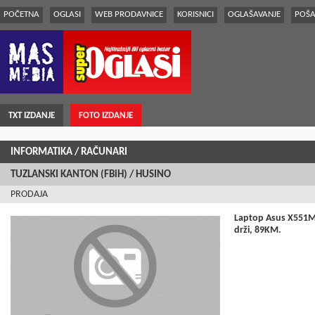
POČETNA
OGLASI
WEB PRODAVNICE
KORISNICI
OGLAŠAVANJE
POŠA
TXT IZDANJE
FOTO IZDANJE
INFORMATIKA
/ RAČUNARI
TUZLANSKI KANTON (FBiH) / HUSINO
PRODAJA
Laptop Asus X551M,
drži, 89KM.