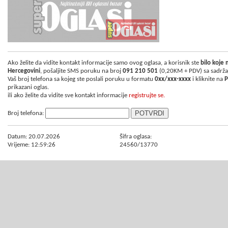
Ako želite da vidite kontakt informacije samo ovog oglasa, a korisnik ste
bilo koje
Hercegovini
, pošaljite SMS poruku na broj
091 210 501
(0,20KM + PDV) sa sadrž
Vaš broj telefona sa kojeg ste poslali poruku u formatu
0xx/xxx-xxxx
i kliknite na
P
prikazani oglas.
ili ako želite da vidite sve kontakt informacije
registrujte se.
Broj telefona:
Datum: 20.07.2026
Šifra oglasa:
Vrijeme: 12:59:26
24560/13770