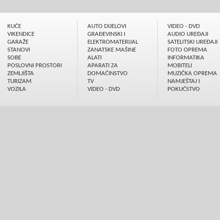
KUĆE
AUTO DIJELOVI
VIDEO - DVD
VIKENDICE
GRAÐEVINSKI I
AUDIO UREÐAJI
GARAŽE
ELEKTROMATERIJAL
SATELITSKI UREÐAJI
STANOVI
ZANATSKE MAŠINE
FOTO OPREMA
SOBE
ALATI
INFORMATIKA
POSLOVNI PROSTORI
APARATI ZA
MOBITELI
ZEMLJIŠTA
DOMAĆINSTVO
MUZIČKA OPREMA
TURIZAM
TV
NAMJEŠTAJ I
VOZILA
VIDEO - DVD
POKUĆSTVO