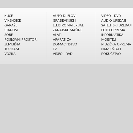
KUĆE
AUTO DIJELOVI
VIDEO - DVD
VIKENDICE
GRAÐEVINSKI I
AUDIO UREÐAJI
GARAŽE
ELEKTROMATERIJAL
SATELITSKI UREÐAJI
STANOVI
ZANATSKE MAŠINE
FOTO OPREMA
SOBE
ALATI
INFORMATIKA
POSLOVNI PROSTORI
APARATI ZA
MOBITELI
ZEMLJIŠTA
DOMAĆINSTVO
MUZIČKA OPREMA
TURIZAM
TV
NAMJEŠTAJ I
VOZILA
VIDEO - DVD
POKUĆSTVO