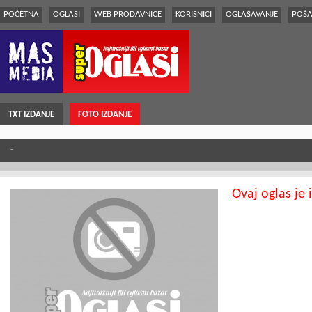
POČETNA
OGLASI
WEB PRODAVNICE
KORISNICI
OGLAŠAVANJE
POŠA
TXT IZDANJE
FOTO IZDANJE
-
Ovaj oglas je 