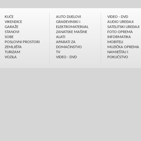
KUĆE
AUTO DIJELOVI
VIDEO - DVD
VIKENDICE
GRAÐEVINSKI I
AUDIO UREÐAJI
GARAŽE
ELEKTROMATERIJAL
SATELITSKI UREÐAJI
STANOVI
ZANATSKE MAŠINE
FOTO OPREMA
SOBE
ALATI
INFORMATIKA
POSLOVNI PROSTORI
APARATI ZA
MOBITELI
ZEMLJIŠTA
DOMAĆINSTVO
MUZIČKA OPREMA
TURIZAM
TV
NAMJEŠTAJ I
VOZILA
VIDEO - DVD
POKUĆSTVO