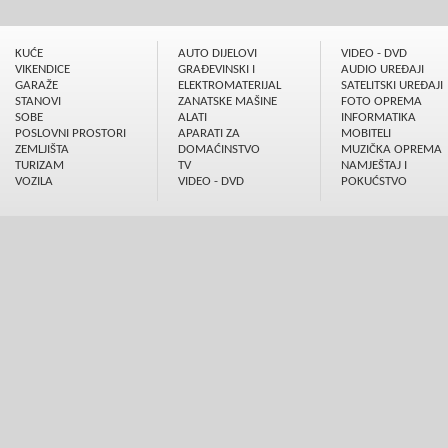
KUĆE
AUTO DIJELOVI
VIDEO - DVD
VIKENDICE
GRAÐEVINSKI I
AUDIO UREÐAJI
GARAŽE
ELEKTROMATERIJAL
SATELITSKI UREÐAJI
STANOVI
ZANATSKE MAŠINE
FOTO OPREMA
SOBE
ALATI
INFORMATIKA
POSLOVNI PROSTORI
APARATI ZA
MOBITELI
ZEMLJIŠTA
DOMAĆINSTVO
MUZIČKA OPREMA
TURIZAM
TV
NAMJEŠTAJ I
VOZILA
VIDEO - DVD
POKUĆSTVO