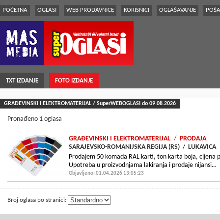
POČETNA
OGLASI
WEB PRODAVNICE
KORISNICI
OGLAŠAVANJE
POŠA
TXT IZDANJE
FOTO IZDANJE
GRAÐEVINSKI I ELEKTROMATERIJAL / SuperWEBOGLASI do 09.08.2026
Pronađeno 1 oglasa
GRAÐEVINSKI I ELEKTROMATERIJAL
/
PRODAJA
SARAJEVSKO-ROMANIJSKA REGIJA (RS)
/
LUKAVICA
Prodajem 50 komada RAL karti, ton karta boja, cijena 
Upotreba u proizvodnjama lakiranja i prodaje nijansi…
Objavljeno: 01.04.2026 13:05:23
Broj oglasa po stranici: