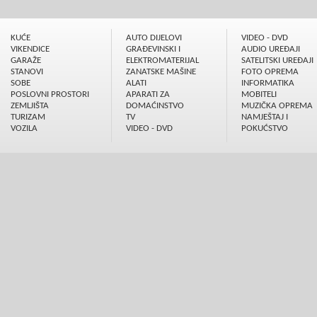
KUĆE
AUTO DIJELOVI
VIDEO - DVD
VIKENDICE
GRAÐEVINSKI I
AUDIO UREÐAJI
GARAŽE
ELEKTROMATERIJAL
SATELITSKI UREÐAJI
STANOVI
ZANATSKE MAŠINE
FOTO OPREMA
SOBE
ALATI
INFORMATIKA
POSLOVNI PROSTORI
APARATI ZA
MOBITELI
ZEMLJIŠTA
DOMAĆINSTVO
MUZIČKA OPREMA
TURIZAM
TV
NAMJEŠTAJ I
VOZILA
VIDEO - DVD
POKUĆSTVO