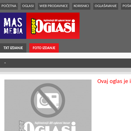
POČETNA
OGLASI
WEB PRODAVNICE
KORISNICI
OGLAŠAVANJE
POŠA
TXT IZDANJE
FOTO IZDANJE
-
Ovaj oglas je 