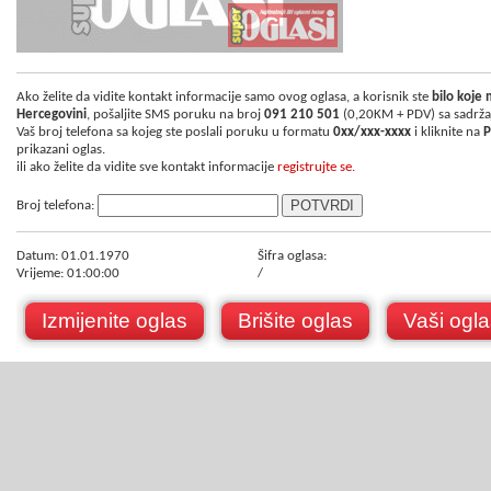
Ako želite da vidite kontakt informacije samo ovog oglasa, a korisnik ste
bilo koje
Hercegovini
, pošaljite SMS poruku na broj
091 210 501
(0,20KM + PDV) sa sadrž
Vaš broj telefona sa kojeg ste poslali poruku u formatu
0xx/xxx-xxxx
i kliknite na
P
prikazani oglas.
ili ako želite da vidite sve kontakt informacije
registrujte se.
Broj telefona:
Datum: 01.01.1970
Šifra oglasa:
Vrijeme: 01:00:00
/
Izmijenite oglas
Brišite oglas
Vaši ogla