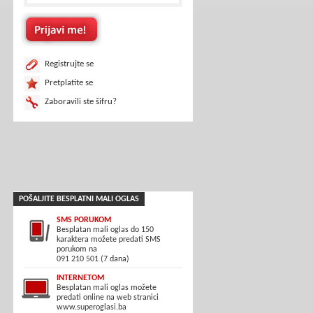
Registrujte se
Pretplatite se
Zaboravili ste šifru?
POŠALJITE BESPLATNI MALI OGLAS
SMS PORUKOM
Besplatan mali oglas do 150
karaktera možete predati SMS
porukom na
091 210 501 (7 dana)
INTERNETOM
Besplatan mali oglas možete
predati online na web stranici
www.superoglasi.ba