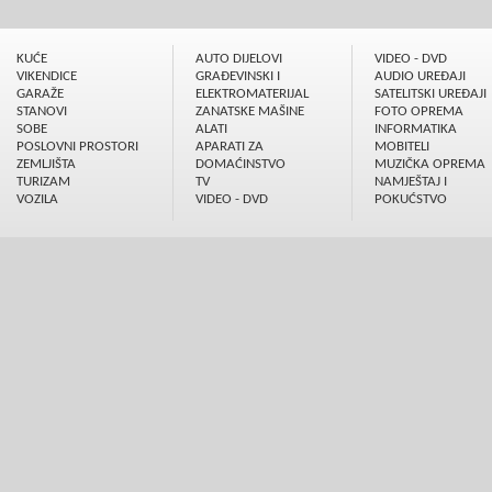
KUĆE
AUTO DIJELOVI
VIDEO - DVD
VIKENDICE
GRAÐEVINSKI I
AUDIO UREÐAJI
GARAŽE
ELEKTROMATERIJAL
SATELITSKI UREÐAJI
STANOVI
ZANATSKE MAŠINE
FOTO OPREMA
SOBE
ALATI
INFORMATIKA
POSLOVNI PROSTORI
APARATI ZA
MOBITELI
ZEMLJIŠTA
DOMAĆINSTVO
MUZIČKA OPREMA
TURIZAM
TV
NAMJEŠTAJ I
VOZILA
VIDEO - DVD
POKUĆSTVO