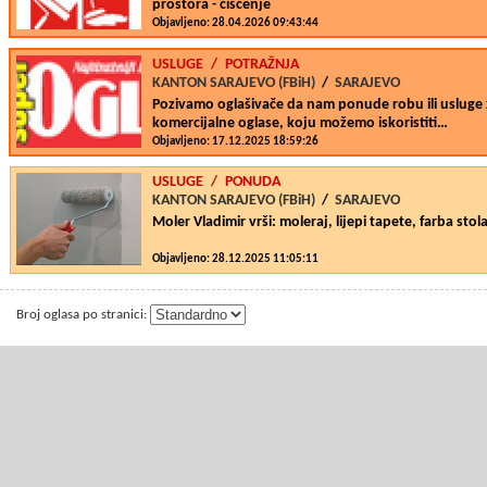
prostora - čišćenje
Objavljeno: 28.04.2026 09:43:44
USLUGE
/
POTRAŽNJA
KANTON SARAJEVO (FBiH)
/
SARAJEVO
Pozivamo oglašivače da nam ponude robu ili usluge z
komercijalne oglase, koju možemo iskoristiti…
Objavljeno: 17.12.2025 18:59:26
USLUGE
/
PONUDA
KANTON SARAJEVO (FBiH)
/
SARAJEVO
Moler Vladimir vrši: moleraj, lijepi tapete, farba stola
Objavljeno: 28.12.2025 11:05:11
Broj oglasa po stranici: