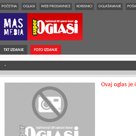
POČETNA
OGLASI
WEB PRODAVNICE
KORISNICI
OGLAŠAVANJE
POŠA
TXT IZDANJE
FOTO IZDANJE
-
Ovaj oglas je 