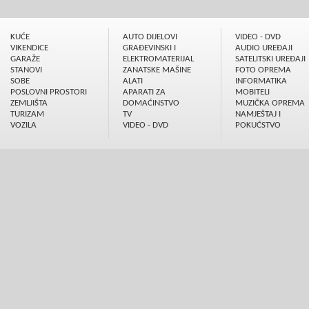
KUĆE
AUTO DIJELOVI
VIDEO - DVD
VIKENDICE
GRAÐEVINSKI I
AUDIO UREÐAJI
GARAŽE
ELEKTROMATERIJAL
SATELITSKI UREÐAJI
STANOVI
ZANATSKE MAŠINE
FOTO OPREMA
SOBE
ALATI
INFORMATIKA
POSLOVNI PROSTORI
APARATI ZA
MOBITELI
ZEMLJIŠTA
DOMAĆINSTVO
MUZIČKA OPREMA
TURIZAM
TV
NAMJEŠTAJ I
VOZILA
VIDEO - DVD
POKUĆSTVO