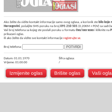
Ako želite da vidite kontakt informacije samo ovog oglasa, a korisnik ste
bilo koje
Hercegovini
, pošaljite SMS poruku na broj
091 210 501
(0,20KM + PDV) sa sadrž
Vaš broj telefona sa kojeg ste poslali poruku u formatu
0xx/xxx-xxxx
i kliknite na
P
prikazani oglas.
ili ako želite da vidite sve kontakt informacije
registrujte se.
Broj telefona:
Datum: 01.01.1970
Šifra oglasa:
Vrijeme: 01:00:00
/
Izmijenite oglas
Brišite oglas
Vaši ogla