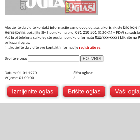
Ako želite da vidite kontakt informacije samo ovog oglasa, a korisnik ste
bilo koje
Hercegovini
, pošaljite SMS poruku na broj
091 210 501
(0,20KM + PDV) sa sadrž
Vaš broj telefona sa kojeg ste poslali poruku u formatu
0xx/xxx-xxxx
i kliknite na
P
prikazani oglas.
ili ako želite da vidite sve kontakt informacije
registrujte se.
Broj telefona:
Datum: 01.01.1970
Šifra oglasa:
Vrijeme: 01:00:00
/
Izmijenite oglas
Brišite oglas
Vaši ogla