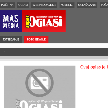
POČETNA
OGLASI
WEB PRODAVNICE
KORISNICI
OGLAŠAVANJE
POŠA
TXT IZDANJE
FOTO IZDANJE
-
Ovaj oglas je 