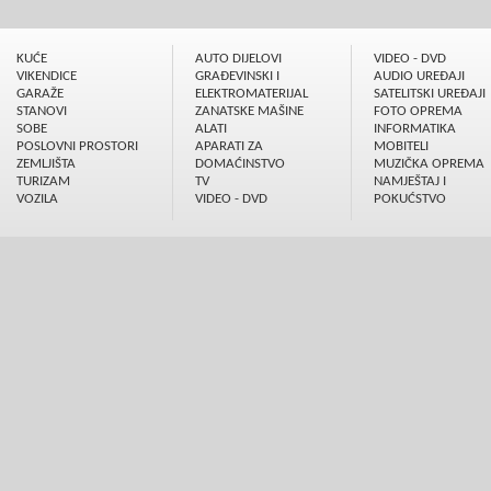
KUĆE
AUTO DIJELOVI
VIDEO - DVD
VIKENDICE
GRAÐEVINSKI I
AUDIO UREÐAJI
GARAŽE
ELEKTROMATERIJAL
SATELITSKI UREÐAJI
STANOVI
ZANATSKE MAŠINE
FOTO OPREMA
SOBE
ALATI
INFORMATIKA
POSLOVNI PROSTORI
APARATI ZA
MOBITELI
ZEMLJIŠTA
DOMAĆINSTVO
MUZIČKA OPREMA
TURIZAM
TV
NAMJEŠTAJ I
VOZILA
VIDEO - DVD
POKUĆSTVO