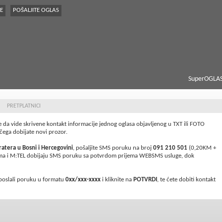
E
POŠALJITE OGLAS
SuperOGLAS
PRETPLATNICI
da vide skrivene kontakt informacije jednog oglasa objavljenog u TXT ili FOTO
čega dobijate novi prozor.
ratera u Bosni i Hercegovini
, pošaljite SMS poruku na broj
091 210 501
(0,20KM +
coma i M:TEL dobijaju SMS poruku sa potvrdom prijema WEBSMS usluge, dok
 poslali poruku u formatu
0xx/xxx-xxx
x
i kliknite na
POTVRDI
, te ćete dobiti kontakt