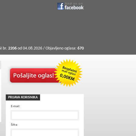
I br.
2206
od 04.08.2026 / Objavljeno oglasa:
670
PRIJAVA KORISNIKA
E-mail:
Šifra: