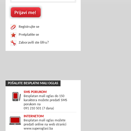
Registrujte se
Pretplatite se
Zaboravili ste šifru?
POŠALJITE BESPLATNI MALI OGLAS
SMS PORUKOM
Besplatan mali oglas do 150
karaktera možete predati SMS
porukom na
091 210 501 (7 dana)
INTERNETOM
Besplatan mali oglas možete
predati online na web stranici
www.superoglasi.ba