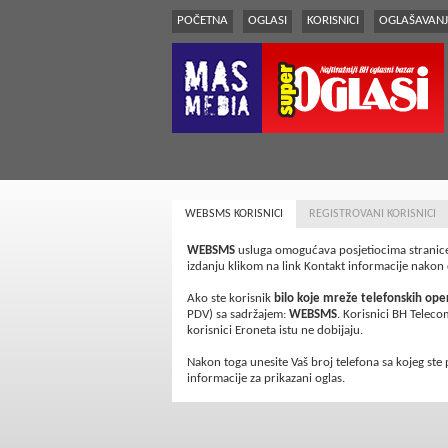
POČETNA
OGLASI
KORISNICI
OGLAŠAVANJ
WEBSMS KORISNICI
REGISTROVANI KORISNICI
WEBSMS
usluga omogućava posjetiocima stranice 
izdanju klikom na link Kontakt informacije nakon 
Ako ste
korisnik
bilo koje mreže telefonskih ope
PDV) sa sadržajem:
WEBSMS
. Korisnici BH Tele
korisnici Eroneta istu ne dobijaju.
Nakon toga unesite Vaš broj telefona sa kojeg ste
informacije za prikazani oglas.