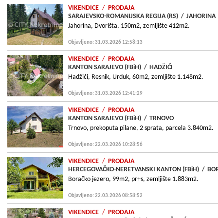
VIKENDICE
/
PRODAJA
SARAJEVSKO-ROMANIJSKA REGIJA (RS)
/
JAHORINA
Jahorina, Dvorišta, 150m2, zemljište 412m2.
Objavljeno: 31.03.2026 12:58:13
VIKENDICE
/
PRODAJA
KANTON SARAJEVO (FBiH)
/
HADŽIĆI
Hadžići, Resnik, Urduk, 60m2, zemljište 1.148m2.
Objavljeno: 31.03.2026 12:41:29
VIKENDICE
/
PRODAJA
KANTON SARAJEVO (FBiH)
/
TRNOVO
Trnovo, prekoputa pilane, 2 sprata, parcela 3.840m2.
Objavljeno: 22.03.2026 10:28:56
VIKENDICE
/
PRODAJA
HERCEGOVAČKO-NERETVANSKI KANTON (FBiH)
/
BOR
Boračko jezero, 99m2, pr+s, zemljište 1.883m2.
Objavljeno: 22.03.2026 08:58:52
VIKENDICE
/
PRODAJA