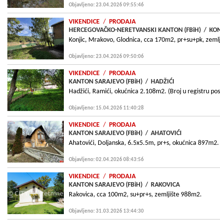
Objavljeno: 23.04.2026 09:55:46
VIKENDICE
/
PRODAJA
HERCEGOVAČKO-NERETVANSKI KANTON (FBiH)
/
KON
Konjic, Mrakovo, Glodnica, cca 170m2, pr+su+pk, zeml
Objavljeno: 23.04.2026 09:50:06
VIKENDICE
/
PRODAJA
KANTON SARAJEVO (FBiH)
/
HADŽIĆI
Hadžići, Ramići, okućnica 2.108m2. (Broj u registru p
Objavljeno: 15.04.2026 11:40:28
VIKENDICE
/
PRODAJA
KANTON SARAJEVO (FBiH)
/
AHATOVIĆI
Ahatovići, Doljanska, 6.5x5.5m, pr+s, okućnica 897m2.
Objavljeno: 02.04.2026 08:43:56
VIKENDICE
/
PRODAJA
KANTON SARAJEVO (FBiH)
/
RAKOVICA
Rakovica, cca 100m2, su+pr+s, zemljište 988m2.
Objavljeno: 31.03.2026 13:44:30