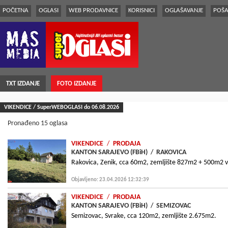
POČETNA
OGLASI
WEB PRODAVNICE
KORISNICI
OGLAŠAVANJE
POŠA
TXT IZDANJE
FOTO IZDANJE
VIKENDICE / SuperWEBOGLASI do 06.08.2026
Pronađeno 15 oglasa
VIKENDICE
/
PRODAJA
KANTON SARAJEVO (FBiH)
/
RAKOVICA
Rakovica, Zenik, cca 60m2, zemljište 827m2 + 500m2 va
Objavljeno: 23.04.2026 12:32:39
VIKENDICE
/
PRODAJA
KANTON SARAJEVO (FBiH)
/
SEMIZOVAC
Semizovac, Svrake, cca 120m2, zemljište 2.675m2.