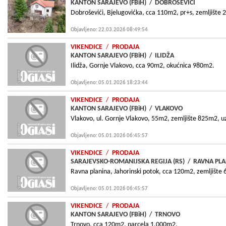
KANTON SARAJEVO (FBiH)
/
DOBROŠEVIĆI
Dobroševići, Bjelugovićka, cca 110m2, pr+s, zemljište
Objavljeno: 22.03.2026 08:49:54
VIKENDICE
/
PRODAJA
KANTON SARAJEVO (FBiH)
/
ILIDŽA
Ilidža, Gornje Vlakovo, cca 90m2, okućnica 980m2.
Objavljeno: 05.01.2026 18:23:44
VIKENDICE
/
PRODAJA
KANTON SARAJEVO (FBiH)
/
VLAKOVO
Vlakovo, ul. Gornje Vlakovo, 55m2, zemljište 825m2, u
Objavljeno: 05.01.2026 06:45:57
VIKENDICE
/
PRODAJA
SARAJEVSKO-ROMANIJSKA REGIJA (RS)
/
RAVNA PL
Ravna planina, Jahorinski potok, cca 120m2, zemljište
Objavljeno: 05.01.2026 06:45:57
VIKENDICE
/
PRODAJA
KANTON SARAJEVO (FBiH)
/
TRNOVO
Trnovo, cca 120m2, parcela 1.000m2.