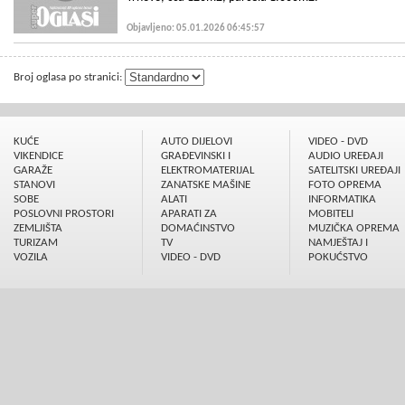
Objavljeno: 05.01.2026 06:45:57
Broj oglasa po stranici:
KUĆE
AUTO DIJELOVI
VIDEO - DVD
VIKENDICE
GRAÐEVINSKI I
AUDIO UREÐAJI
GARAŽE
ELEKTROMATERIJAL
SATELITSKI UREÐAJI
STANOVI
ZANATSKE MAŠINE
FOTO OPREMA
SOBE
ALATI
INFORMATIKA
POSLOVNI PROSTORI
APARATI ZA
MOBITELI
ZEMLJIŠTA
DOMAĆINSTVO
MUZIČKA OPREMA
TURIZAM
TV
NAMJEŠTAJ I
VOZILA
VIDEO - DVD
POKUĆSTVO