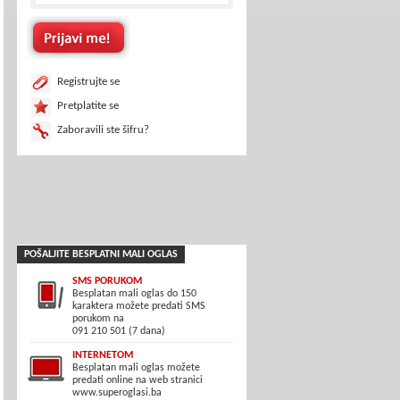
Registrujte se
Pretplatite se
Zaboravili ste šifru?
POŠALJITE BESPLATNI MALI OGLAS
SMS PORUKOM
Besplatan mali oglas do 150
karaktera možete predati SMS
porukom na
091 210 501 (7 dana)
INTERNETOM
Besplatan mali oglas možete
predati online na web stranici
www.superoglasi.ba