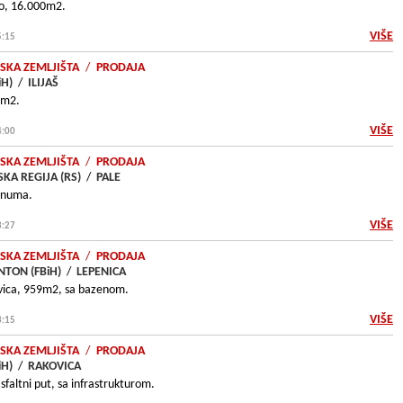
ko, 16.000m2.
VIŠE
5:15
SKA ZEMLJIŠTA
/
PRODAJA
iH)
/
ILIJAŠ
8m2.
VIŠE
4:00
SKA ZEMLJIŠTA
/
PRODAJA
KA REGIJA (RS)
/
PALE
unuma.
VIŠE
3:27
SKA ZEMLJIŠTA
/
PRODAJA
TON (FBiH)
/
LEPENICA
ovica, 959m2, sa bazenom.
VIŠE
3:15
SKA ZEMLJIŠTA
/
PRODAJA
iH)
/
RAKOVICA
faltni put, sa infrastrukturom.