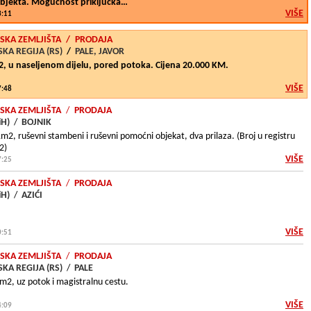
bjekta. Mogućnost priključka…
VIŠE
3:11
SKA ZEMLJIŠTA
/
PRODAJA
KA REGIJA (RS)
/
PALE, JAVOR
m2, u naseljenom dijelu, pored potoka. Cijena 20.000 KM.
VIŠE
7:48
SKA ZEMLJIŠTA
/
PRODAJA
iH)
/
BOJNIK
1m2, ruševni stambeni i ruševni pomoćni objekat, dva prilaza. (Broj u registru
2)
VIŠE
7:25
SKA ZEMLJIŠTA
/
PRODAJA
iH)
/
AZIĆI
VIŠE
0:51
SKA ZEMLJIŠTA
/
PRODAJA
KA REGIJA (RS)
/
PALE
m2, uz potok i magistralnu cestu.
VIŠE
4:09