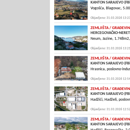
KANTON SARAJEVO (FB
Vogošća, Blagovac, 5.0
Objavljeno: 31.03.2026 13:2
ZEMLJIŠTA
/ GRAÐEVIN
HERCEGOVAČKO-NERETV
Neum, Jazine, 1.748m2, 
Objavljeno: 31.03.2026 13:2
ZEMLJIŠTA
/ GRAÐEVIN
KANTON SARAJEVO (FB
Hrasnica, poslovno-indu
Objavljeno: 31.03.2026 12:5
ZEMLJIŠTA
/ GRAÐEVIN
KANTON SARAJEVO (FB
Hadžići, Hadželi, poslo
Objavljeno: 31.03.2026 12:5
ZEMLJIŠTA
/ GRAÐEVIN
KANTON SARAJEVO (FB