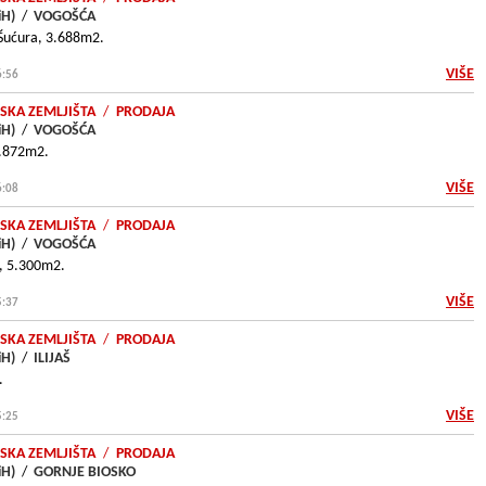
iH)
/
VOGOŠĆA
 Šućura, 3.688m2.
VIŠE
6:56
SKA ZEMLJIŠTA
/
PRODAJA
iH)
/
VOGOŠĆA
2.872m2.
VIŠE
6:08
SKA ZEMLJIŠTA
/
PRODAJA
iH)
/
VOGOŠĆA
a, 5.300m2.
VIŠE
5:37
SKA ZEMLJIŠTA
/
PRODAJA
iH)
/
ILIJAŠ
.
VIŠE
5:25
SKA ZEMLJIŠTA
/
PRODAJA
iH)
/
GORNJE BIOSKO