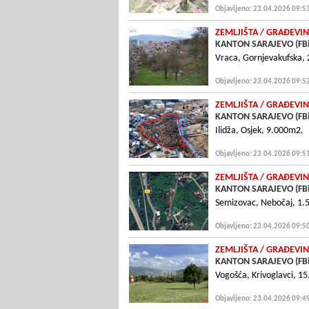
Objavljeno: 23.04.2026 09:5
ZEMLJIŠTA
/ GRAÐEVIN
KANTON SARAJEVO (FB
Vraca, Gornjevakufska,
Objavljeno: 23.04.2026 09:5
ZEMLJIŠTA
/ GRAÐEVIN
KANTON SARAJEVO (FB
Ilidža, Osjek, 9.000m2.
Objavljeno: 23.04.2026 09:5
ZEMLJIŠTA
/ GRAÐEVIN
KANTON SARAJEVO (FB
Semizovac, Nebočaj, 1.51
Objavljeno: 23.04.2026 09:5
ZEMLJIŠTA
/ GRAÐEVIN
KANTON SARAJEVO (FB
Vogošća, Krivoglavci, 1
Objavljeno: 23.04.2026 09:4