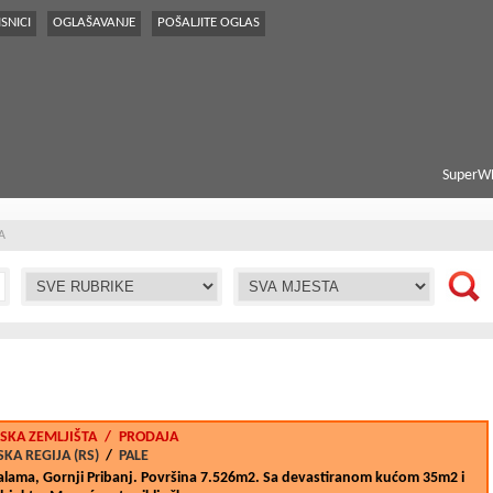
SNICI
OGLAŠAVANJE
POŠALJITE OGLAS
SuperWE
A
SKA ZEMLJIŠTA
/
PRODAJA
KA REGIJA (RS)
/
PALE
alama, Gornji Pribanj. Površina 7.526m2. Sa devastiranom kućom 35m2 i