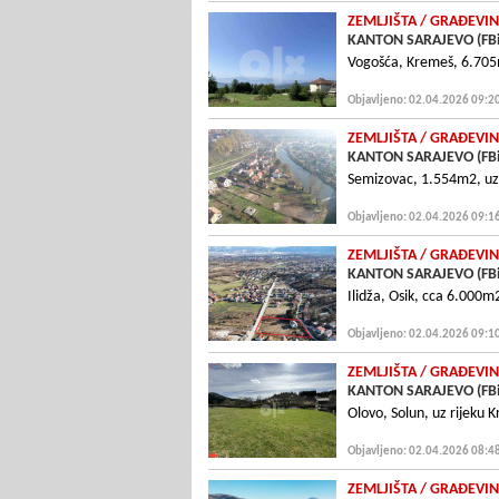
ZEMLJIŠTA
/ GRAÐEVIN
KANTON SARAJEVO (FB
Vogošća, Kremeš, 6.70
Objavljeno: 02.04.2026 09:2
ZEMLJIŠTA
/ GRAÐEVIN
KANTON SARAJEVO (FB
Semizovac, 1.554m2, uz 
Objavljeno: 02.04.2026 09:1
ZEMLJIŠTA
/ GRAÐEVIN
KANTON SARAJEVO (FB
Ilidža, Osik, cca 6.000m
Objavljeno: 02.04.2026 09:1
ZEMLJIŠTA
/ GRAÐEVIN
KANTON SARAJEVO (FB
Olovo, Solun, uz rijeku 
Objavljeno: 02.04.2026 08:4
ZEMLJIŠTA
/ GRAÐEVIN