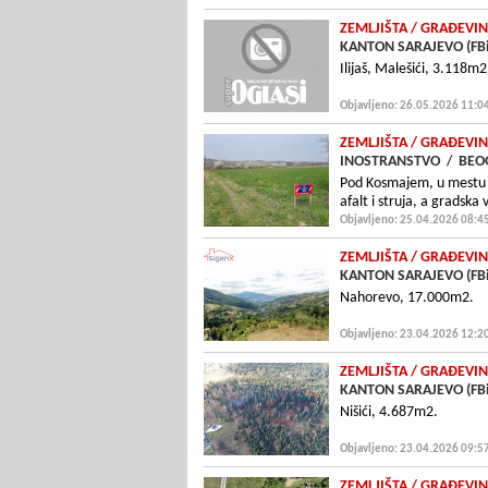
ZEMLJIŠTA
/ GRAÐEVIN
KANTON SARAJEVO (FB
Ilijaš, Malešići, 3.118m2,
Objavljeno: 26.05.2026 11:0
ZEMLJIŠTA
/ GRAÐEVIN
INOSTRANSTVO
/
BEO
Pod Kosmajem, u mestu R
afalt i struja, a gradska 
Objavljeno: 25.04.2026 08:4
ZEMLJIŠTA
/ GRAÐEVIN
KANTON SARAJEVO (FB
Nahorevo, 17.000m2.
Objavljeno: 23.04.2026 12:2
ZEMLJIŠTA
/ GRAÐEVIN
KANTON SARAJEVO (FB
Nišići, 4.687m2.
Objavljeno: 23.04.2026 09:5
ZEMLJIŠTA
/ GRAÐEVIN