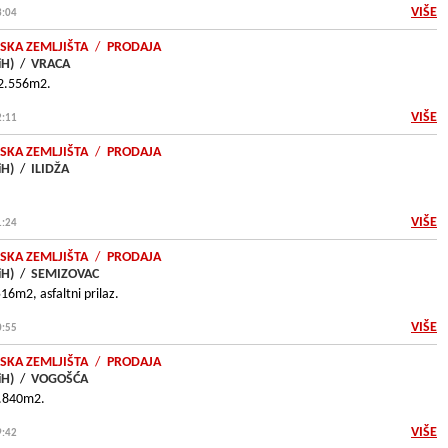
VIŠE
3:04
SKA ZEMLJIŠTA
/
PRODAJA
iH)
/
VRACA
 2.556m2.
VIŠE
2:11
SKA ZEMLJIŠTA
/
PRODAJA
iH)
/
ILIDŽA
VIŠE
1:24
SKA ZEMLJIŠTA
/
PRODAJA
iH)
/
SEMIZOVAC
6m2, asfaltni prilaz.
VIŠE
0:55
SKA ZEMLJIŠTA
/
PRODAJA
iH)
/
VOGOŠĆA
5.840m2.
VIŠE
9:42