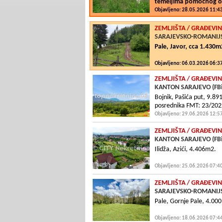
temeljima pomoćnog o
Objavljeno: 28.05.2026 11:4
ZEMLJIŠTA
/ GRAÐEVIN
SARAJEVSKO-ROMANIJS
Pale, Javor, cca 1.430
Objavljeno: 06.03.2026 06:3
ZEMLJIŠTA
/ GRAÐEVIN
KANTON SARAJEVO (FB
Bojnik, Pašića put, 9.89
posrednika FMT: 23/202
Objavljeno: 29.06.2026 12:5
ZEMLJIŠTA
/ GRAÐEVIN
KANTON SARAJEVO (FB
Ilidža, Azići, 4.406m2.
Objavljeno: 25.06.2026 07:4
ZEMLJIŠTA
/ GRAÐEVIN
SARAJEVSKO-ROMANIJS
Pale, Gornje Pale, 4.000
Objavljeno: 18.06.2026 07:4