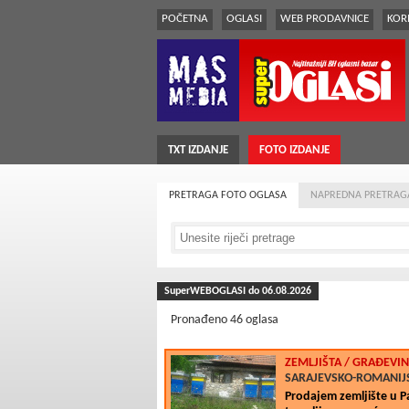
POČETNA
OGLASI
WEB PRODAVNICE
KORI
TXT IZDANJE
FOTO IZDANJE
PRETRAGA FOTO OGLASA
NAPREDNA PRETRAG
SuperWEBOGLASI do 06.08.2026
Pronađeno 46 oglasa
ZEMLJIŠTA
/ GRAÐEVIN
SARAJEVSKO-ROMANIJS
Prodajem zemljište u P