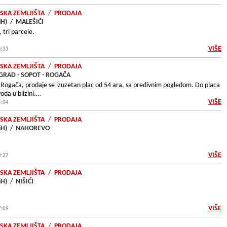
SKA ZEMLJIŠTA
/
PRODAJA
iH)
/
MALEŠIĆI
 tri parcele.
VIŠE
4:33
SKA ZEMLJIŠTA
/
PRODAJA
GRAD - SOPOT - ROGAČA
ogača, prodaje se izuzetan plac od 54 ara, sa predivnim pogledom. Do placa
voda u blizini.…
VIŠE
5:04
SKA ZEMLJIŠTA
/
PRODAJA
iH)
/
NAHOREVO
VIŠE
0:27
SKA ZEMLJIŠTA
/
PRODAJA
iH)
/
NIŠIĆI
VIŠE
7:09
SKA ZEMLJIŠTA
/
PRODAJA