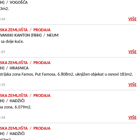
iH)
/
VOGOŠĆA
03m2.
VIŠE
3:44
SKA ZEMLJIŠTA
/
PRODAJA
ANSKI KANTON (FBiH)
/
NEUM
sa dvije kuće.
VIŠE
1:07
SKA ZEMLJIŠTA
/
PRODAJA
iH)
/
HRASNICA
strijska zona Famos, Put Famosa, 6.808m2, uknjižen objekat u osnovi 183m2.
VIŠE
4:33
SKA ZEMLJIŠTA
/
PRODAJA
iH)
/
HADŽIĆI
vna zona, 6.079m2.
VIŠE
2:56
SKA ZEMLJIŠTA
/
PRODAJA
iH)
/
HADŽIĆI