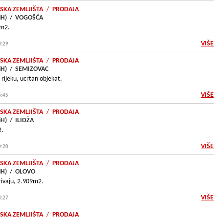
SKA ZEMLJIŠTA
/
PRODAJA
iH)
/
VOGOŠĆA
5m2.
VIŠE
0:29
SKA ZEMLJIŠTA
/
PRODAJA
iH)
/
SEMIZOVAC
rijeku, ucrtan objekat.
VIŠE
6:45
SKA ZEMLJIŠTA
/
PRODAJA
iH)
/
ILIDŽA
2.
VIŠE
0:20
SKA ZEMLJIŠTA
/
PRODAJA
iH)
/
OLOVO
Krivaju, 2.909m2.
VIŠE
8:27
SKA ZEMLJIŠTA
/
PRODAJA