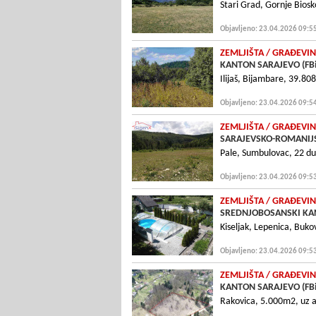
Stari Grad, Gornje Bios
Objavljeno: 23.04.2026 09:5
ZEMLJIŠTA
/ GRAÐEVIN
KANTON SARAJEVO (FB
Ilijaš, Bijambare, 39.80
Objavljeno: 23.04.2026 09:5
ZEMLJIŠTA
/ GRAÐEVIN
SARAJEVSKO-ROMANIJS
Pale, Sumbulovac, 22 d
Objavljeno: 23.04.2026 09:5
ZEMLJIŠTA
/ GRAÐEVIN
SREDNJOBOSANSKI KAN
Kiseljak, Lepenica, Buk
Objavljeno: 23.04.2026 09:5
ZEMLJIŠTA
/ GRAÐEVIN
KANTON SARAJEVO (FB
Rakovica, 5.000m2, uz as