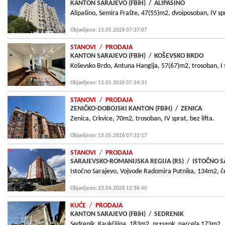
KANTON SARAJEVO (FBiH)
/
ALIPAŠINO
Alipašino, Semira Frašte, 47(55)m2, dvoiposoban, IV spr
Objavljeno: 13.05.2026 07:37:07
STANOVI
/
PRODAJA
KANTON SARAJEVO (FBiH)
/
KOŠEVSKO BRDO
Koševsko Brdo, Antuna Hangija, 57(67)m2, trosoban, I 
Objavljeno: 13.05.2026 07:34:31
STANOVI
/
PRODAJA
ZENIČKO-DOBOJSKI KANTON (FBiH)
/
ZENICA
Zenica, Crkvice, 70m2, trosoban, IV sprat, bez lifta.
Objavljeno: 13.05.2026 07:32:17
STANOVI
/
PRODAJA
SARAJEVSKO-ROMANIJSKA REGIJA (RS)
/
ISTOČNO S
Istočno Sarajevo, Vojvode Radomira Putnika, 134m2, čet
Objavljeno: 23.04.2026 12:36:40
KUĆE
/
PRODAJA
KANTON SARAJEVO (FBiH)
/
SEDRENIK
Sedrenik, Kaukčijina, 183m2, pr+s+pk, parcela 173m2.