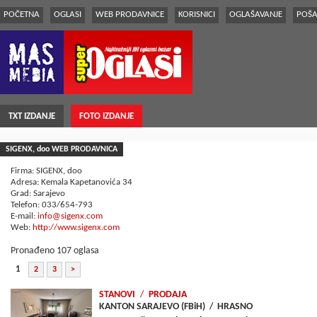
POČETNA
OGLASI
WEB PRODAVNICE
KORISNICI
OGLAŠAVANJE
POŠA
TXT IZDANJE
FOTO IZDANJE
SIGENX, doo WEB PRODAVNICA
Firma: SIGENX, doo
Adresa: Kemala Kapetanovića 34
Grad: Sarajevo
Telefon: 033/654-793
E-mail:
info@sigenx.com
Web:
http://www.sigenx.com
Pronađeno 107 oglasa
1
2
3
>
STANOVI
/
PRODAJA
KANTON SARAJEVO (FBiH)
/
HRASNO