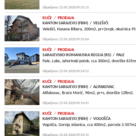
Objavljeno: 23.04.2026 09:55:15
KUĆE
/
PRODAJA
KANTON SARAJEVO (FBiH)
/
VELEŠIĆI
Velešići, Hasana Bibera, 200m2, pr+2s+pk, okućnica 9
Objavljeno: 23.04.2026 09:55:04
KUĆE
/
PRODAJA
SARAJEVSKO-ROMANIJSKA REGIJA (RS)
/
PALE
Pale, Luke, Jahorinski potok, cca 300m2, dvorište 635m
Objavljeno: 23.04.2026 09:54:52
KUĆE
/
PRODAJA
KANTON SARAJEVO (FBiH)
/
ALIFAKOVAC
Alifakovac, Braće Morić, 96m2, pr+s, dvorište 128m2.
Objavljeno: 23.04.2026 09:54:41
KUĆE
/
PRODAJA
KANTON SARAJEVO (FBiH)
/
VOGOŠĆA
Vogošća, Gornja Jošanica, cca 400m2, parcela 3.507m
Objavljeno: 23.04.2026 09:54:15