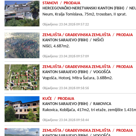
STANOVI
/
PRODAJA
HERCEGOVAČKO-NERETVANSKI KANTON (FBiH)
/
NE
Neum, Kralja Tomislava, 75m2, trosoban, II sprat.
Objavljeno: 23.04.2026 09:57:22
ZEMLJIŠTA
/ GRAÐEVINSKA ZEMLJIŠTA
/
PRODAJA
KANTON SARAJEVO (FBiH)
/
NIŠIĆI
Nišići, 4.687m2.
Objavljeno: 23.04.2026 09:57:09
ZEMLJIŠTA
/ GRAÐEVINSKA ZEMLJIŠTA
/
PRODAJA
KANTON SARAJEVO (FBiH)
/
VOGOŠĆA
Vogošća, Hotonj, Mitra Šućura, 3.688m2.
Objavljeno: 23.04.2026 09:56:56
KUĆE
/
PRODAJA
KANTON SARAJEVO (FBiH)
/
RAKOVICA
Rakovica, Kobiljača, 417m2, tri etaže, zemljište 1.431
Objavljeno: 23.04.2026 09:56:44
ZEMLJIŠTA
/ GRAÐEVINSKA ZEMLJIŠTA
/
PRODAJA
KANTON SARAJEVO (FBiH)
/
VOGOŠĆA