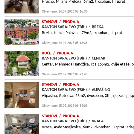
Hrasno, Milana Preloga, 67m2, trosoban, III sprat.
Objavljeno: 14.07.2026 08:16:30
STANOVI
/
PRODAJA
KANTON SARAJEVO (FBiH)
/
BREKA
Breka, Himze Polovine, 79m2, trosoban, II sprat.
Objavljeno: 14.07.2026 08:13:36
KUĆE
/
PRODAJA
KANTON SARAJEVO (FBiH)
/
CENTAR
Centar, Mehmeda Handžića, cca 165m2, dvije etaže, 
Objavljeno: 02.07.2026 08:23:43
STANOVI
/
PRODAJA
KANTON SARAJEVO (FBiH)
/
ALIPAŠINO
Alipašino, Geteova, 63m2, dvosoban, XII (nije zadnji) spr
Objavljeno: 18.06.2026 09:14:09
STANOVI
/
PRODAJA
KANTON SARAJEVO (FBiH)
/
VRACA
Vraca, Avde Smajlovića, 60m2, dvosoban, II sprat, adap