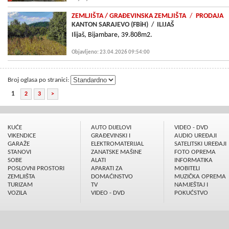
ZEMLJIŠTA
/ GRAÐEVINSKA ZEMLJIŠTA
/
PRODAJA
KANTON SARAJEVO (FBiH)
/
ILIJAŠ
Ilijaš, Bijambare, 39.808m2.
Objavljeno: 23.04.2026 09:54:00
Broj oglasa po stranici:
1
2
3
>
KUĆE
AUTO DIJELOVI
VIDEO - DVD
VIKENDICE
GRAÐEVINSKI I
AUDIO UREÐAJI
GARAŽE
ELEKTROMATERIJAL
SATELITSKI UREÐAJI
STANOVI
ZANATSKE MAŠINE
FOTO OPREMA
SOBE
ALATI
INFORMATIKA
POSLOVNI PROSTORI
APARATI ZA
MOBITELI
ZEMLJIŠTA
DOMAĆINSTVO
MUZIČKA OPREMA
TURIZAM
TV
NAMJEŠTAJ I
VOZILA
VIDEO - DVD
POKUĆSTVO