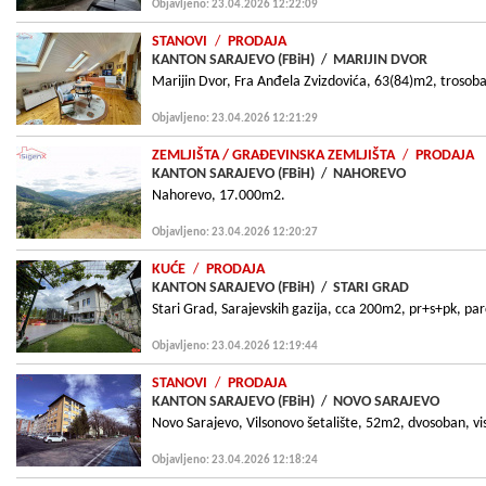
Objavljeno: 23.04.2026 12:22:09
STANOVI
/
PRODAJA
KANTON SARAJEVO (FBiH)
/
MARIJIN DVOR
Marijin Dvor, Fra Anđela Zvizdovića, 63(84)m2, trosoba
Objavljeno: 23.04.2026 12:21:29
ZEMLJIŠTA
/ GRAÐEVINSKA ZEMLJIŠTA
/
PRODAJA
KANTON SARAJEVO (FBiH)
/
NAHOREVO
Nahorevo, 17.000m2.
Objavljeno: 23.04.2026 12:20:27
KUĆE
/
PRODAJA
KANTON SARAJEVO (FBiH)
/
STARI GRAD
Stari Grad, Sarajevskih gazija, cca 200m2, pr+s+pk, pa
Objavljeno: 23.04.2026 12:19:44
STANOVI
/
PRODAJA
KANTON SARAJEVO (FBiH)
/
NOVO SARAJEVO
Novo Sarajevo, Vilsonovo šetalište, 52m2, dvosoban, vi
Objavljeno: 23.04.2026 12:18:24