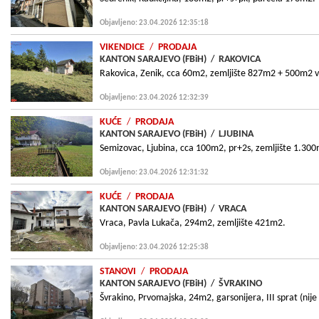
Objavljeno: 23.04.2026 12:35:18
VIKENDICE
/
PRODAJA
KANTON SARAJEVO (FBiH)
/
RAKOVICA
Rakovica, Zenik, cca 60m2, zemljište 827m2 + 500m2 va
Objavljeno: 23.04.2026 12:32:39
KUĆE
/
PRODAJA
KANTON SARAJEVO (FBiH)
/
LJUBINA
Semizovac, Ljubina, cca 100m2, pr+2s, zemljište 1.30
Objavljeno: 23.04.2026 12:31:32
KUĆE
/
PRODAJA
KANTON SARAJEVO (FBiH)
/
VRACA
Vraca, Pavla Lukača, 294m2, zemljište 421m2.
Objavljeno: 23.04.2026 12:25:38
STANOVI
/
PRODAJA
KANTON SARAJEVO (FBiH)
/
ŠVRAKINO
Švrakino, Prvomajska, 24m2, garsonijera, III sprat (nije 