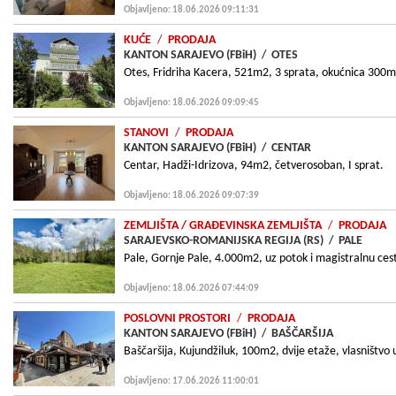
Objavljeno: 18.06.2026 09:11:31
KUĆE
/
PRODAJA
KANTON SARAJEVO (FBiH)
/
OTES
Otes, Fridriha Kacera, 521m2, 3 sprata, okućnica 300m2
Objavljeno: 18.06.2026 09:09:45
STANOVI
/
PRODAJA
KANTON SARAJEVO (FBiH)
/
CENTAR
Centar, Hadži-Idrizova, 94m2, četverosoban, I sprat.
Objavljeno: 18.06.2026 09:07:39
ZEMLJIŠTA
/ GRAÐEVINSKA ZEMLJIŠTA
/
PRODAJA
SARAJEVSKO-ROMANIJSKA REGIJA (RS)
/
PALE
Pale, Gornje Pale, 4.000m2, uz potok i magistralnu ces
Objavljeno: 18.06.2026 07:44:09
POSLOVNI PROSTORI
/
PRODAJA
KANTON SARAJEVO (FBiH)
/
BAŠČARŠIJA
Baščaršija, Kujundžiluk, 100m2, dvije etaže, vlasništv
Objavljeno: 17.06.2026 11:00:01