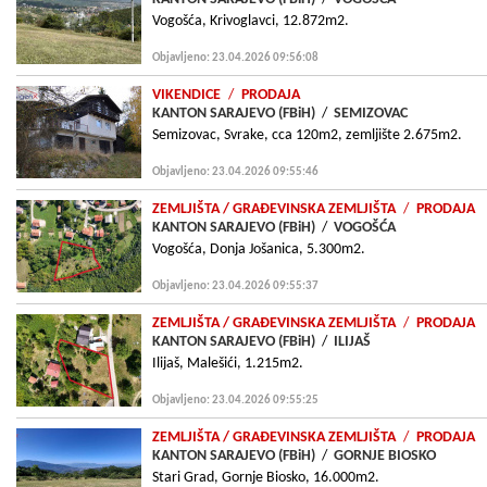
Vogošća, Krivoglavci, 12.872m2.
Objavljeno: 23.04.2026 09:56:08
VIKENDICE
/
PRODAJA
KANTON SARAJEVO (FBiH)
/
SEMIZOVAC
Semizovac, Svrake, cca 120m2, zemljište 2.675m2.
Objavljeno: 23.04.2026 09:55:46
ZEMLJIŠTA
/ GRAÐEVINSKA ZEMLJIŠTA
/
PRODAJA
KANTON SARAJEVO (FBiH)
/
VOGOŠĆA
Vogošća, Donja Jošanica, 5.300m2.
Objavljeno: 23.04.2026 09:55:37
ZEMLJIŠTA
/ GRAÐEVINSKA ZEMLJIŠTA
/
PRODAJA
KANTON SARAJEVO (FBiH)
/
ILIJAŠ
Ilijaš, Malešići, 1.215m2.
Objavljeno: 23.04.2026 09:55:25
ZEMLJIŠTA
/ GRAÐEVINSKA ZEMLJIŠTA
/
PRODAJA
KANTON SARAJEVO (FBiH)
/
GORNJE BIOSKO
Stari Grad, Gornje Biosko, 16.000m2.