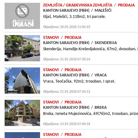
ZEMLJIŠTA
/ GRAÐEVINSKA ZEMLJIŠTA
/
PRODAJA
KANTON SARAJEVO (FBiH)
/
MALEŠIĆI
Ilijaš, Malešići, 3.118m2, tri parcele.
Objavljeno: 26.05.2026 11:04:33
STANOVI
/
PRODAJA
KANTON SARAJEVO (FBiH)
/
SKENDERIJA
Skenderija, Hamdije Kreševljakovića, 67m2, dvosoban, I
Objavljeno: 21.05.2026 07:36:24
STANOVI
/
PRODAJA
KANTON SARAJEVO (FBiH)
/
VRACA
Vraca, Teočačka, 92m2, trosoban, I sprat.
Objavljeno: 21.05.2026 07:34:12
STANOVI
/
PRODAJA
KANTON SARAJEVO (FBiH)
/
BREKA
Breka, Ismeta Mujezinovića, 69(76)m2, trosoban, prize
Objavljeno: 13.05.2026 07:40:16
STANOVI
/
PRODAJA