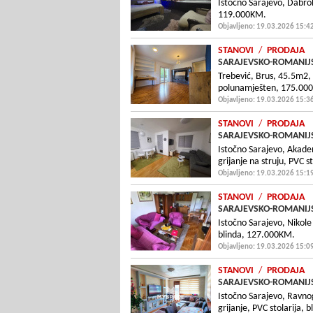
Istočno Sarajevo, Dabro
119.000KM.
Objavljeno: 19.03.2026 15:4
STANOVI
/
PRODAJA
SARAJEVSKO-ROMANIJS
Trebević, Brus, 45.5m2, 
polunamješten, 175.00
Objavljeno: 19.03.2026 15:3
STANOVI
/
PRODAJA
SARAJEVSKO-ROMANIJS
Istočno Sarajevo, Akade
grijanje na struju, PVC 
Objavljeno: 19.03.2026 15:1
STANOVI
/
PRODAJA
SARAJEVSKO-ROMANIJS
Istočno Sarajevo, Nikole
blinda, 127.000KM.
Objavljeno: 19.03.2026 15:0
STANOVI
/
PRODAJA
SARAJEVSKO-ROMANIJS
Istočno Sarajevo, Ravno
grijanje, PVC stolarija,