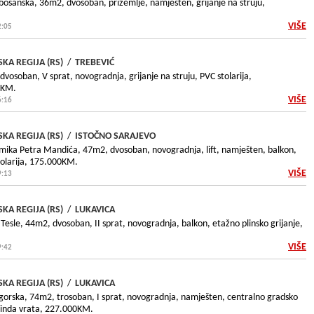
bosanska, 36m2, dvosoban, prizemlje, namješten, grijanje na struju,
VIŠE
2:05
KA REGIJA (RS)
/
TREBEVIĆ
dvosoban, V sprat, novogradnja, grijanje na struju, PVC stolarija,
0KM.
VIŠE
6:16
KA REGIJA (RS)
/
ISTOČNO SARAJEVO
mika Petra Mandića, 47m2, dvosoban, novogradnja, lift, namješten, balkon,
stolarija, 175.000KM.
VIŠE
9:13
KA REGIJA (RS)
/
LUKAVICA
 Tesle, 44m2, dvosoban, II sprat, novogradnja, balkon, etažno plinsko grijanje,
VIŠE
9:42
KA REGIJA (RS)
/
LUKAVICA
gorska, 74m2, trosoban, I sprat, novogradnja, namješten, centralno gradsko
 blinda vrata, 227.000KM.