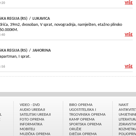
VIŠE
0:20
KA REGIJA (RS)
/
LUKAVICA
ndrića, 39m2, dvosoban, V sprat, novogradnja, namješten, etažno plinsko
 160.000KM.
VIŠE
4:40
KA REGIJA (RS)
/
JAHORINA
apartman, I sprat.
VIŠE
5:56
VIDEO - DVD
BIRO OPREMA
NAKIT
AUDIO UREÐAJI
UGOSTITELJSKA I
ANTIKVITET
L
SATELITSKI UREÐAJI
TRGOVINSKA OPREMA
UMJETNIN
E
FOTO OPREMA
KAMP OPREMA
LITERATUR
INFORMATIKA
SPORTSKA OPREMA
ZDRAVSTV
MOBITELI
ORUŽJE
KOZMETIK
MUZIČKA OPREMA
DJEČIJA OPREMA
POLJOPRI