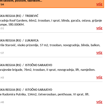
m školom, poštom, fabrikom…
VIŠE
7:04
KA REGIJA (RS)
/
TREBEVIĆ
gradnja Roof Gardens, 66m2, trosoban, I sprat, blinda, garaža, ostava, grijanje
 pumpe, 580.000KM.
VIŠE
4:51
KA REGIJA (RS)
/
LUKAVICA
še Starović, visoko prizemlje, 57 m2, trosoban, novogradnja, blinda, balkon,
VIŠE
9:37
KA REGIJA (RS)
/
ISTOČNO SARAJEVO
arajevske brigade, 76m2, trosoban, II sprat, novogradnja, lift, namješten.
VIŠE
2:43
KA REGIJA (RS)
/
ISTOČNO SARAJEVO
de Radomira Putnika, 134m2, četverosoban, penthouse, VI sprat, lift.
VIŠE
6:40