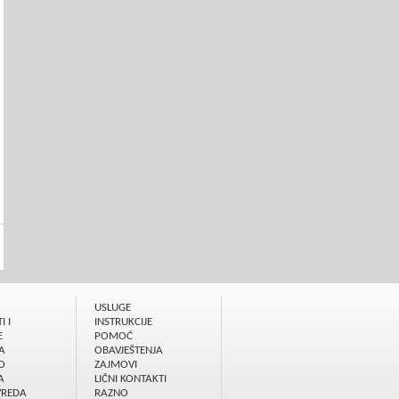
USLUGE
I I
INSTRUKCIJE
E
POMOĆ
A
OBAVJEŠTENJA
O
ZAJMOVI
A
LIČNI KONTAKTI
VREDA
RAZNO