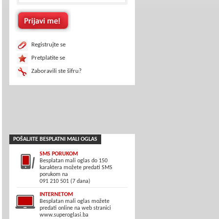
Registrujte se
Pretplatite se
Zaboravili ste šifru?
POŠALJITE BESPLATNI MALI OGLAS
SMS PORUKOM
Besplatan mali oglas do 150
karaktera možete predati SMS
porukom na
091 210 501 (7 dana)
INTERNETOM
Besplatan mali oglas možete
predati online na web stranici
www.superoglasi.ba