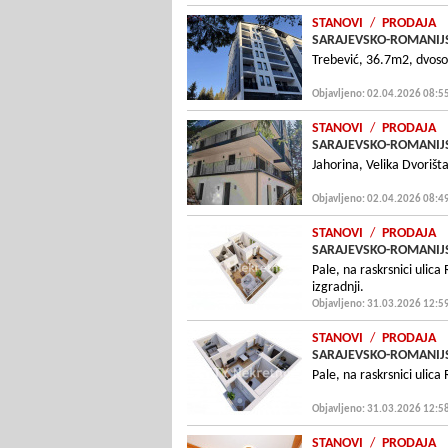
STANOVI
/
PRODAJA
SARAJEVSKO-ROMANIJS
Trebević, 36.7m2, dvosob
Objavljeno: 02.04.2026 08:5
STANOVI
/
PRODAJA
SARAJEVSKO-ROMANIJS
Jahorina, Velika Dvoriš
Objavljeno: 02.04.2026 08:4
STANOVI
/
PRODAJA
SARAJEVSKO-ROMANIJS
Pale, na raskrsnici ulic
izgradnji.
Objavljeno: 31.03.2026 12:5
STANOVI
/
PRODAJA
SARAJEVSKO-ROMANIJS
Pale, na raskrsnici ulica
Objavljeno: 31.03.2026 12:5
STANOVI
/
PRODAJA