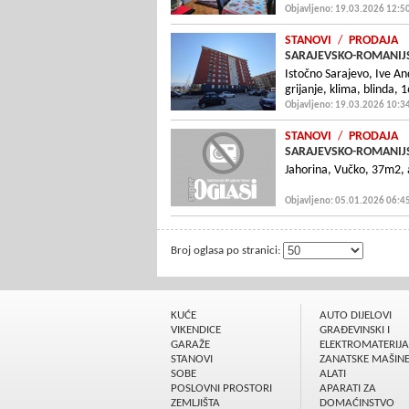
Objavljeno: 19.03.2026 12:5
STANOVI
/
PRODAJA
SARAJEVSKO-ROMANIJS
Istočno Sarajevo, Ive A
grijanje, klima, blinda,
Objavljeno: 19.03.2026 10:3
STANOVI
/
PRODAJA
SARAJEVSKO-ROMANIJS
Jahorina, Vučko, 37m2, 
Objavljeno: 05.01.2026 06:4
Broj oglasa po stranici:
KUĆE
AUTO DIJELOVI
VIKENDICE
GRAÐEVINSKI I
GARAŽE
ELEKTROMATERIJA
STANOVI
ZANATSKE MAŠIN
SOBE
ALATI
POSLOVNI PROSTORI
APARATI ZA
ZEMLJIŠTA
DOMAĆINSTVO