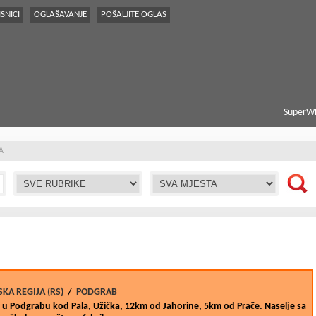
SNICI
OGLAŠAVANJE
POŠALJITE OGLAS
SuperWE
A
KA REGIJA (RS)
/
PODGRAB
 u Podgrabu kod Pala, Užička, 12km od Jahorine, 5km od Prače. Naselje sa