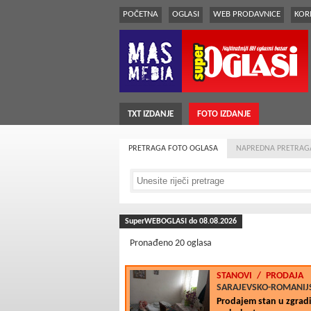
POČETNA
OGLASI
WEB PRODAVNICE
KORI
TXT IZDANJE
FOTO IZDANJE
PRETRAGA FOTO OGLASA
NAPREDNA PRETRAG
SuperWEBOGLASI do 08.08.2026
Pronađeno 20 oglasa
STANOVI
/
PRODAJA
SARAJEVSKO-ROMANIJS
Prodajem stan u zgradi