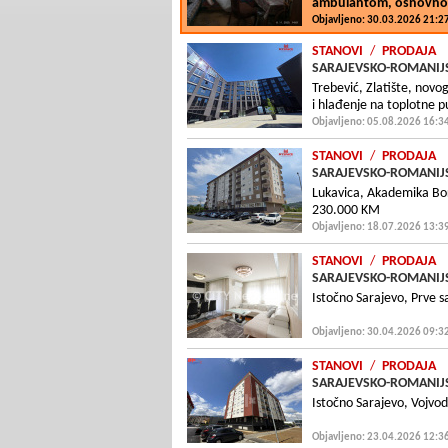
ambulantom, osnovno
Objavljeno: 30.03.2026 21:2
STANOVI
/
PRODAJA
SARAJEVSKO-ROMANIJS
Trebević, Zlatište, novo
i hlađenje na toplotne
Objavljeno: 05.08.2026 16:3
STANOVI
/
PRODAJA
SARAJEVSKO-ROMANIJS
Lukavica, Akademika Bori
230.000 KM
Objavljeno: 18.07.2026 13:3
STANOVI
/
PRODAJA
SARAJEVSKO-ROMANIJS
Istočno Sarajevo, Prve s
Objavljeno: 30.04.2026 09:3
STANOVI
/
PRODAJA
SARAJEVSKO-ROMANIJS
Istočno Sarajevo, Vojvo
Objavljeno: 23.04.2026 12:3