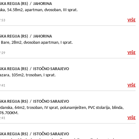
KA REGIJA (RS)
/
JAHORINA
jska, 54.58m2, apartman, dvosoban, III sprat.
VIŠE
7:53
KA REGIJA (RS)
/
JAHORINA
a Bare, 28m2, dvosoban apartman, I sprat.
VIŠE
7:29
KA REGIJA (RS)
/
ISTOČNO SARAJEVO
azara, 105m2, trosoban, I sprat.
VIŠE
9:41
KA REGIJA (RS)
/
ISTOČNO SARAJEVO
danska, 64m2, trosoban, IV sprat, polunamješten, PVC stolarija, blinda,
 176.700KM.
VIŠE
2:41
KA REGIJA (RS)
/
ISTOČNO SARAJEVO