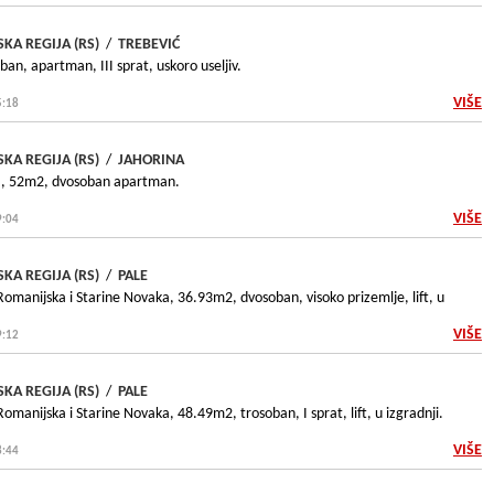
KA REGIJA (RS)
/
TREBEVIĆ
an, apartman, III sprat, uskoro useljiv.
VIŠE
5:18
KA REGIJA (RS)
/
JAHORINA
ta, 52m2, dvosoban apartman.
VIŠE
9:04
KA REGIJA (RS)
/
PALE
a Romanijska i Starine Novaka, 36.93m2, dvosoban, visoko prizemlje, lift, u
VIŠE
9:12
KA REGIJA (RS)
/
PALE
 Romanijska i Starine Novaka, 48.49m2, trosoban, I sprat, lift, u izgradnji.
VIŠE
8:44