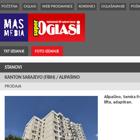
POČETNA
OGLASI
WEB PRODAVNICE
KORISNICI
OGLAŠAVANJE
POŠA
TXT IZDANJE
FOTO IZDANJE
STANOVI
KANTON SARAJEVO (FBiH) / ALIPAŠINO
PRODAJA
Alipašino, Semira F
lifta, adaptiran.