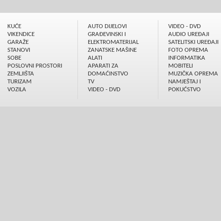
KUĆE
AUTO DIJELOVI
VIDEO - DVD
VIKENDICE
GRAÐEVINSKI I
AUDIO UREÐAJI
GARAŽE
ELEKTROMATERIJAL
SATELITSKI UREÐAJI
STANOVI
ZANATSKE MAŠINE
FOTO OPREMA
SOBE
ALATI
INFORMATIKA
POSLOVNI PROSTORI
APARATI ZA
MOBITELI
ZEMLJIŠTA
DOMAĆINSTVO
MUZIČKA OPREMA
TURIZAM
TV
NAMJEŠTAJ I
VOZILA
VIDEO - DVD
POKUĆSTVO