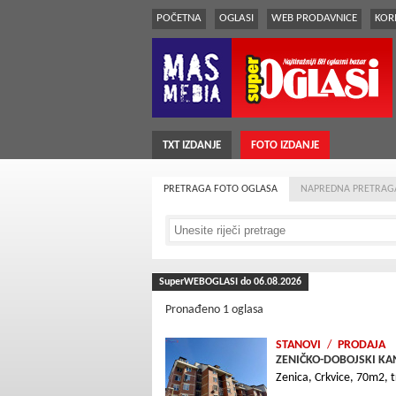
POČETNA
OGLASI
WEB PRODAVNICE
KORI
TXT IZDANJE
FOTO IZDANJE
PRETRAGA FOTO OGLASA
NAPREDNA PRETRAG
SuperWEBOGLASI do 06.08.2026
Pronađeno 1 oglasa
STANOVI
/
PRODAJA
ZENIČKO-DOBOJSKI KAN
Zenica, Crkvice, 70m2, tr