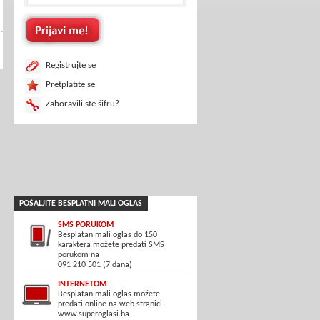
Registrujte se
Pretplatite se
Zaboravili ste šifru?
POŠALJITE BESPLATNI MALI OGLAS
SMS PORUKOM
Besplatan mali oglas do 150
karaktera možete predati SMS
porukom na
091 210 501 (7 dana)
INTERNETOM
Besplatan mali oglas možete
predati online na web stranici
www.superoglasi.ba