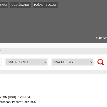
SNICI
OGLAŠAVANJE
POŠALJITE OGLAS
SuperWE
A
TON (FBiH)
/
ZENICA
osoban, IV sprat, bez lifta.