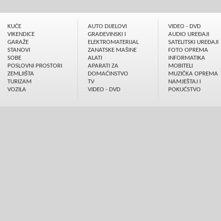
KUĆE
AUTO DIJELOVI
VIDEO - DVD
VIKENDICE
GRAÐEVINSKI I
AUDIO UREÐAJI
GARAŽE
ELEKTROMATERIJAL
SATELITSKI UREÐAJI
STANOVI
ZANATSKE MAŠINE
FOTO OPREMA
SOBE
ALATI
INFORMATIKA
POSLOVNI PROSTORI
APARATI ZA
MOBITELI
ZEMLJIŠTA
DOMAĆINSTVO
MUZIČKA OPREMA
TURIZAM
TV
NAMJEŠTAJ I
VOZILA
VIDEO - DVD
POKUĆSTVO