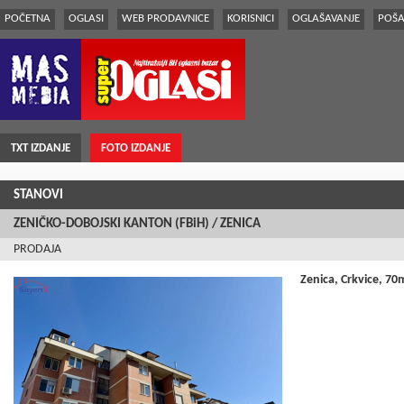
POČETNA
OGLASI
WEB PRODAVNICE
KORISNICI
OGLAŠAVANJE
POŠA
TXT IZDANJE
FOTO IZDANJE
STANOVI
ZENIČKO-DOBOJSKI KANTON (FBiH) / ZENICA
PRODAJA
Zenica, Crkvice, 70m