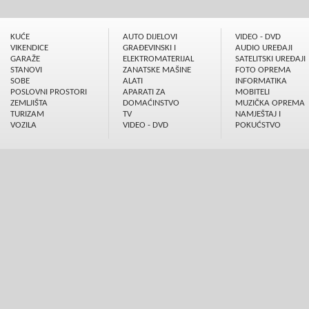
KUĆE
AUTO DIJELOVI
VIDEO - DVD
VIKENDICE
GRAÐEVINSKI I
AUDIO UREÐAJI
GARAŽE
ELEKTROMATERIJAL
SATELITSKI UREÐAJI
STANOVI
ZANATSKE MAŠINE
FOTO OPREMA
SOBE
ALATI
INFORMATIKA
POSLOVNI PROSTORI
APARATI ZA
MOBITELI
ZEMLJIŠTA
DOMAĆINSTVO
MUZIČKA OPREMA
TURIZAM
TV
NAMJEŠTAJ I
VOZILA
VIDEO - DVD
POKUĆSTVO