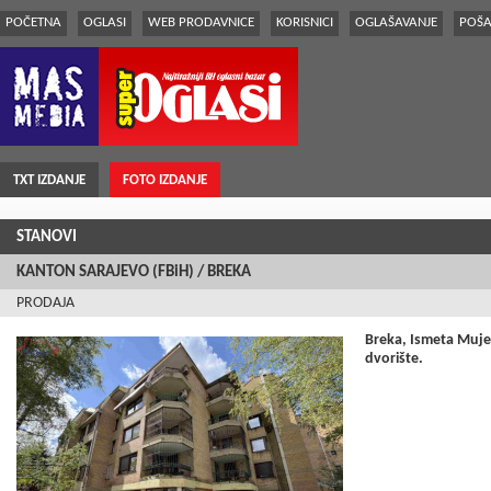
POČETNA
OGLASI
WEB PRODAVNICE
KORISNICI
OGLAŠAVANJE
POŠA
TXT IZDANJE
FOTO IZDANJE
STANOVI
KANTON SARAJEVO (FBiH) / BREKA
PRODAJA
Breka, Ismeta Mujez
dvorište.