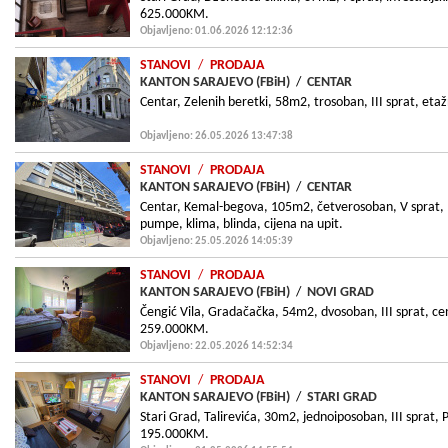
625.000KM.
Objavljeno: 01.06.2026 12:12:36
STANOVI
/
PRODAJA
KANTON SARAJEVO (FBiH)
/
CENTAR
Centar, Zelenih beretki, 58m2, trosoban, III sprat, eta
Objavljeno: 26.05.2026 13:47:38
STANOVI
/
PRODAJA
KANTON SARAJEVO (FBiH)
/
CENTAR
Centar, Kemal-begova, 105m2, četverosoban, V sprat, l
pumpe, klima, blinda, cijena na upit.
Objavljeno: 25.05.2026 14:05:39
STANOVI
/
PRODAJA
KANTON SARAJEVO (FBiH)
/
NOVI GRAD
Čengić Vila, Gradačačka, 54m2, dvosoban, III sprat, cent
259.000KM.
Objavljeno: 22.05.2026 14:52:34
STANOVI
/
PRODAJA
KANTON SARAJEVO (FBiH)
/
STARI GRAD
Stari Grad, Talirevića, 30m2, jednoiposoban, III sprat, PV
195.000KM.