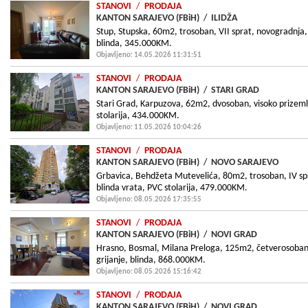
STANOVI
/
PRODAJA
KANTON SARAJEVO (FBiH)
/
ILIDŽA
Stup, Stupska, 60m2, trosoban, VII sprat, novogradnja, 
blinda, 345.000KM.
Objavljeno: 14.05.2026 11:31:51
STANOVI
/
PRODAJA
KANTON SARAJEVO (FBiH)
/
STARI GRAD
Stari Grad, Karpuzova, 62m2, dvosoban, visoko prizemlj
stolarija, 434.000KM.
Objavljeno: 11.05.2026 10:04:26
STANOVI
/
PRODAJA
KANTON SARAJEVO (FBiH)
/
NOVO SARAJEVO
Grbavica, Behdžeta Mutevelića, 80m2, trosoban, IV spr
blinda vrata, PVC stolarija, 479.000KM.
Objavljeno: 08.05.2026 17:35:55
STANOVI
/
PRODAJA
KANTON SARAJEVO (FBiH)
/
NOVI GRAD
Hrasno, Bosmal, Milana Preloga, 125m2, četverosoban,
grijanje, blinda, 868.000KM.
Objavljeno: 08.05.2026 15:16:42
STANOVI
/
PRODAJA
KANTON SARAJEVO (FBiH)
/
NOVI GRAD