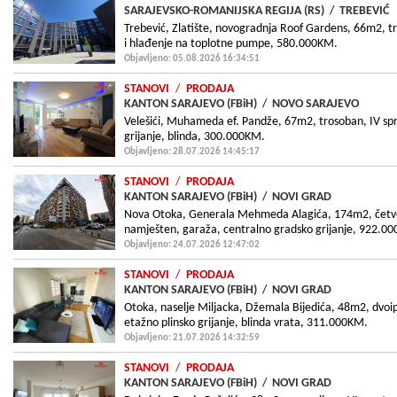
SARAJEVSKO-ROMANIJSKA REGIJA (RS)
/
TREBEVIĆ
Trebević, Zlatište, novogradnja Roof Gardens, 66m2, tro
i hlađenje na toplotne pumpe, 580.000KM.
Objavljeno: 05.08.2026 16:34:51
STANOVI
/
PRODAJA
KANTON SARAJEVO (FBiH)
/
NOVO SARAJEVO
Velešići, Muhameda ef. Pandže, 67m2, trosoban, IV spr
grijanje, blinda, 300.000KM.
Objavljeno: 28.07.2026 14:45:17
STANOVI
/
PRODAJA
KANTON SARAJEVO (FBiH)
/
NOVI GRAD
Nova Otoka, Generala Mehmeda Alagića, 174m2, četvero
namješten, garaža, centralno gradsko grijanje, 922.0
Objavljeno: 24.07.2026 12:47:02
STANOVI
/
PRODAJA
KANTON SARAJEVO (FBiH)
/
NOVI GRAD
Otoka, naselje Miljacka, Džemala Bijedića, 48m2, dvoi
etažno plinsko grijanje, blinda vrata, 311.000KM.
Objavljeno: 21.07.2026 14:32:59
STANOVI
/
PRODAJA
KANTON SARAJEVO (FBiH)
/
NOVI GRAD