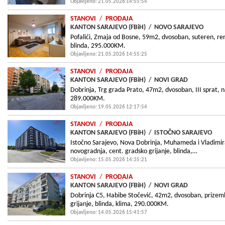
Objavljeno: 21.05.2026 14:55:54
STANOVI
/
PRODAJA
KANTON SARAJEVO (FBiH)
/
NOVO SARAJEVO
Pofalići, Zmaja od Bosne, 59m2, dvosoban, suteren, ren
blinda, 295.000KM.
Objavljeno: 21.05.2026 14:55:25
STANOVI
/
PRODAJA
KANTON SARAJEVO (FBiH)
/
NOVI GRAD
Dobrinja, Trg grada Prato, 47m2, dvosoban, III sprat, 
289.000KM.
Objavljeno: 19.05.2026 12:17:54
STANOVI
/
PRODAJA
KANTON SARAJEVO (FBiH)
/
ISTOČNO SARAJEVO
Istočno Sarajevo, Nova Dobrinja, Muhameda i Vladimi
novogradnja, cent. gradsko grijanje, blinda,…
Objavljeno: 15.05.2026 14:35:21
STANOVI
/
PRODAJA
KANTON SARAJEVO (FBiH)
/
NOVI GRAD
Dobrinja C5, Habibe Stočević, 42m2, dvosoban, prizeml
grijanje, blinda, klima, 290.000KM.
Objavljeno: 14.05.2026 15:41:57