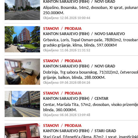
KANTON SARAJEVO (FBiH)
/
NOVI GRAD
Alipašino, Bosanska, 54m2, dvosoban, XI sprat, polunamj
250.000KM.
Objavljeno: 12.06.2026 10:00:44
STANOVI
/
PRODAJA
KANTON SARAJEVO (FBiH)
/
NOVO SARAJEVO
Grbavica, Loris, Topal Osman-paše, 78(80)m2, trosoban,
gradsko grijanje, klima, blinda, 597.000KM
Objavljeno: 11.06.2026 11:31:52
STANOVI
/
PRODAJA
KANTON SARAJEVO (FBiH)
/
NOVI GRAD
Dobrinja, Trg sabora bosanskog, 71(102)m2, četverosoba
grijanje, balkon, blinda, 288.000KM.
Objavljeno: 09.06.2026 08:04:26
STANOVI
/
PRODAJA
KANTON SARAJEVO (FBiH)
/
CENTAR
Centar, Maršala Tita, 57m2, dvosoban, visoko prizemlje,
blinda, 360.000KM.
Objavljeno: 06.06.2026 13:09:48
STANOVI
/
PRODAJA
KANTON SARAJEVO (FBiH)
/
STARI GRAD
Stari Grad, Dženetića čikma, 87m2, I sprat, investicijsk