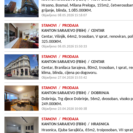
Hrasno, Bosmal, Milana Preloga, 155m2, četverosoban,
grijanje, blinda, 1.085.000KM.
Objavljeno: 08.05.2026 15:16:07
STANOVI
/
PRODAJA
KANTON SARAJEVO (FBiH)
/
CENTAR
Centar, Višnjik, 64m2, trosoban, V sprat, renoviran, pol
325.000KM.
Objavljeno: 06.05.2026 15:50:33
STANOVI
/
PRODAJA
KANTON SARAJEVO (FBiH)
/
CENTAR
Centar, Branilaca Sarajeva, 80m2, trosoban, I sprat, re
klima, blinda, cijena po dogovoru.
Objavljeno: 27.04.2026 15:55:42
STANOVI
/
PRODAJA
KANTON SARAJEVO (FBiH)
/
DOBRINJA
Dobrinja, Trg djece Dobrinje, 56m2, dvosoban, visoko pr
249.000KM.
Objavljeno: 23.04.2026 10:00:38
STANOVI
/
PRODAJA
KANTON SARAJEVO (FBiH)
/
HRASNICA
Hrasnica, Ejuba Sarajkića, 65m2, troiposoban, VII sprat,