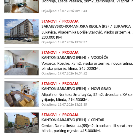
Dobrinja, Esada Pašalića, 28m2, garsonijera, VI sprat,
Objavljeno: 18.07.2026 20:15:43
STANOVI
/
PRODAJA
SARAJEVSKO-ROMANIJSKA REGIJA (RS)
/
LUKAVICA
Lukavica, Akademika Boriše Starović, visoko prizemlje,
230.000 KM
Objavljeno: 18.07.2026 13:39:37
STANOVI
/
PRODAJA
KANTON SARAJEVO (FBiH)
/
VOGOŠĆA
Vogošća, Rosulje, 75m2, visoko prizemlje, novogradnja
plinsko grijanje, klima, 345.000KM.
Objavljeno: 17.07.2026 16:34:52
STANOVI
/
PRODAJA
KANTON SARAJEVO (FBiH)
/
NOVI GRAD
Alipašino, Nerkeza Smailagića, 52m2, dvosoban, XV spr
grijanje, blinda, 298.500KM.
Objavljeno: 16.07.2026 13:25:35
STANOVI
/
PRODAJA
KANTON SARAJEVO (FBiH)
/
CENTAR
Centar, Dalmatinska, 44(85)m2, trosoban, III sprat, ren
blinda, parking mjesto, 415.000KM.