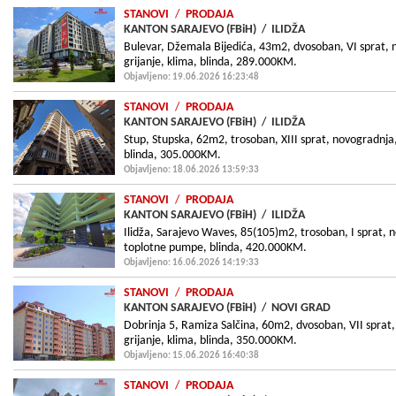
STANOVI
/
PRODAJA
KANTON SARAJEVO (FBiH)
/
ILIDŽA
Bulevar, Džemala Bijedića, 43m2, dvosoban, VI sprat,
grijanje, klima, blinda, 289.000KM.
Objavljeno: 19.06.2026 16:23:48
STANOVI
/
PRODAJA
KANTON SARAJEVO (FBiH)
/
ILIDŽA
Stup, Stupska, 62m2, trosoban, XIII sprat, novogradnja
blinda, 305.000KM.
Objavljeno: 18.06.2026 13:59:33
STANOVI
/
PRODAJA
KANTON SARAJEVO (FBiH)
/
ILIDŽA
Ilidža, Sarajevo Waves, 85(105)m2, trosoban, I sprat, n
toplotne pumpe, blinda, 420.000KM.
Objavljeno: 16.06.2026 14:19:33
STANOVI
/
PRODAJA
KANTON SARAJEVO (FBiH)
/
NOVI GRAD
Dobrinja 5, Ramiza Salčina, 60m2, dvosoban, VII sprat
grijanje, klima, blinda, 350.000KM.
Objavljeno: 15.06.2026 16:40:38
STANOVI
/
PRODAJA