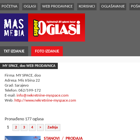
POČETNA
OGLASI
WEB PRODAVNICE
KORISNICI
OGLAŠAVANJE
POŠA
TXT IZDANJE
FOTO IZDANJE
MY SPACE, doo WEB PRODAVNICA
Firma: MY SPACE, doo
Adresa: Mis Irbina 22
Grad: Sarajevo
Telefon: 062/599-172
E-mail:
info@nekretnine-myspace.com
Web:
http://www.nekretnine-myspace.com
Pronađeno 177 oglasa
1
2
3
4
>
Zadnja
STANOVI
/
PRODAJA