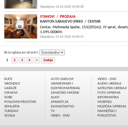
Objavljeno: 23.04.2026 10:00:28
STANOVI
/
PRODAJA
KANTON SARAJEVO (FBiH)
/
CENTAR
Centar, Mehmeda Spahe, 153(205)m2, IV sprat, dvoetažn
1.095.000KM.
Objavljeno: 23.04.2026 10:00:15
Broj oglasa po stranici:
1
2
3
4
>
Zadnja
KUĆE
AUTO DIJELOVI
VIDEO - DVD
VIKENDICE
GRAÐEVINSKI I
AUDIO UREÐAJI
GARAŽE
ELEKTROMATERIJAL
SATELITSKI UREÐAJI
STANOVI
ZANATSKE MAŠINE
FOTO OPREMA
SOBE
ALATI
INFORMATIKA
POSLOVNI PROSTORI
APARATI ZA
MOBITELI
ZEMLJIŠTA
DOMAĆINSTVO
MUZIČKA OPREMA
TURIZAM
TV
NAMJEŠTAJ I
VOZILA
VIDEO - DVD
POKUĆSTVO