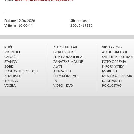
Datum: 12.06.2026
Šifra oglasa:
Vrijeme: 10:00:44
25085/19112
KUĆE
AUTO DIJELOVI
VIDEO - DVD
VIKENDICE
GRAÐEVINSKI I
AUDIO UREÐAJI
GARAŽE
ELEKTROMATERIJAL
SATELITSKI UREÐAJI
STANOVI
ZANATSKE MAŠINE
FOTO OPREMA
SOBE
ALATI
INFORMATIKA
POSLOVNI PROSTORI
APARATI ZA
MOBITELI
ZEMLJIŠTA
DOMAĆINSTVO
MUZIČKA OPREMA
TURIZAM
TV
NAMJEŠTAJ I
VOZILA
VIDEO - DVD
POKUĆSTVO