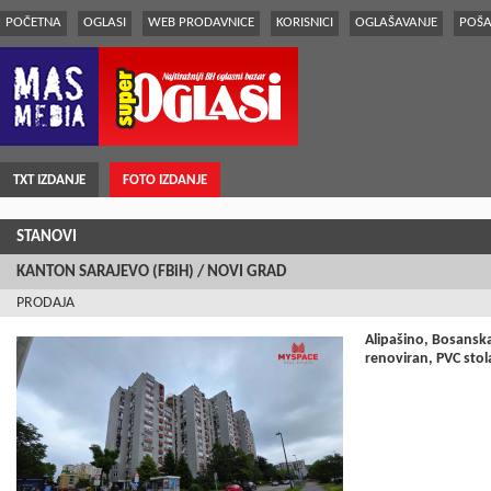
POČETNA
OGLASI
WEB PRODAVNICE
KORISNICI
OGLAŠAVANJE
POŠA
TXT IZDANJE
FOTO IZDANJE
STANOVI
KANTON SARAJEVO (FBiH) / NOVI GRAD
PRODAJA
Alipašino, Bosansk
renoviran, PVC stol