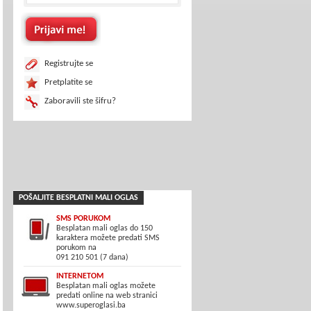
Registrujte se
Pretplatite se
Zaboravili ste šifru?
POŠALJITE BESPLATNI MALI OGLAS
SMS PORUKOM
Besplatan mali oglas do 150
karaktera možete predati SMS
porukom na
091 210 501 (7 dana)
INTERNETOM
Besplatan mali oglas možete
predati online na web stranici
www.superoglasi.ba