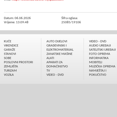
Datum: 06.06.2026
Šifra oglasa:
Vrijeme: 13:09:48
25085/19106
KUĆE
AUTO DIJELOVI
VIDEO - DVD
VIKENDICE
GRAÐEVINSKI I
AUDIO UREÐAJI
GARAŽE
ELEKTROMATERIJAL
SATELITSKI UREÐAJI
STANOVI
ZANATSKE MAŠINE
FOTO OPREMA
SOBE
ALATI
INFORMATIKA
POSLOVNI PROSTORI
APARATI ZA
MOBITELI
ZEMLJIŠTA
DOMAĆINSTVO
MUZIČKA OPREMA
TURIZAM
TV
NAMJEŠTAJ I
VOZILA
VIDEO - DVD
POKUĆSTVO