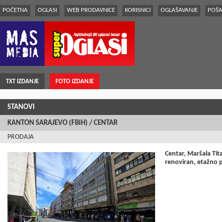
POČETNA
OGLASI
WEB PRODAVNICE
KORISNICI
OGLAŠAVANJE
POŠA
TXT IZDANJE
FOTO IZDANJE
STANOVI
KANTON SARAJEVO (FBiH) / CENTAR
PRODAJA
Centar, Maršala Tit
renoviran, etažno p