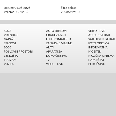
Datum: 01.06.2026
Šifra oglasa:
Vrijeme: 12:12:36
25085/19103
KUĆE
AUTO DIJELOVI
VIDEO - DVD
VIKENDICE
GRAÐEVINSKI I
AUDIO UREÐAJI
GARAŽE
ELEKTROMATERIJAL
SATELITSKI UREÐAJI
STANOVI
ZANATSKE MAŠINE
FOTO OPREMA
SOBE
ALATI
INFORMATIKA
POSLOVNI PROSTORI
APARATI ZA
MOBITELI
ZEMLJIŠTA
DOMAĆINSTVO
MUZIČKA OPREMA
TURIZAM
TV
NAMJEŠTAJ I
VOZILA
VIDEO - DVD
POKUĆSTVO