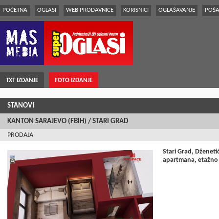
POČETNA
OGLASI
WEB PRODAVNICE
KORISNICI
OGLAŠAVANJE
POŠA
TXT IZDANJE
FOTO IZDANJE
STANOVI
KANTON SARAJEVO (FBiH) / STARI GRAD
PRODAJA
Stari Grad, Dženetić
apartmana, etažno 