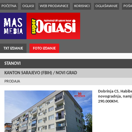
POČETNA
OGLASI
WEB PRODAVNICE
KORISNICI
OGLAŠAVANJE
POŠA
TXT IZDANJE
FOTO IZDANJE
STANOVI
KANTON SARAJEVO (FBiH) / NOVI GRAD
PRODAJA
Dobrinja C5, Habib
novogradnja, namješ
290.000KM.