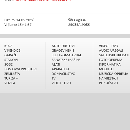
Datum: 14.05.2026
Šifra oglasa:
Vrijeme: 15:41:57
25085/19085
KUĆE
AUTO DIJELOVI
VIDEO - DVD
VIKENDICE
GRAÐEVINSKI I
AUDIO UREÐAJI
GARAŽE
ELEKTROMATERIJAL
SATELITSKI UREÐAJI
STANOVI
ZANATSKE MAŠINE
FOTO OPREMA
SOBE
ALATI
INFORMATIKA
POSLOVNI PROSTORI
APARATI ZA
MOBITELI
ZEMLJIŠTA
DOMAĆINSTVO
MUZIČKA OPREMA
TURIZAM
TV
NAMJEŠTAJ I
VOZILA
VIDEO - DVD
POKUĆSTVO