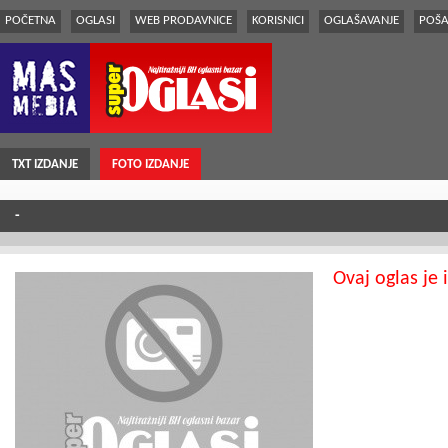
POČETNA
OGLASI
WEB PRODAVNICE
KORISNICI
OGLAŠAVANJE
POŠA
TXT IZDANJE
FOTO IZDANJE
-
Ovaj oglas je 