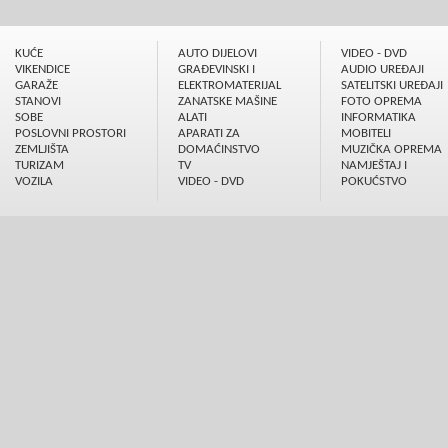
KUĆE
AUTO DIJELOVI
VIDEO - DVD
VIKENDICE
GRAÐEVINSKI I
AUDIO UREÐAJI
GARAŽE
ELEKTROMATERIJAL
SATELITSKI UREÐAJI
STANOVI
ZANATSKE MAŠINE
FOTO OPREMA
SOBE
ALATI
INFORMATIKA
POSLOVNI PROSTORI
APARATI ZA
MOBITELI
ZEMLJIŠTA
DOMAĆINSTVO
MUZIČKA OPREMA
TURIZAM
TV
NAMJEŠTAJ I
VOZILA
VIDEO - DVD
POKUĆSTVO