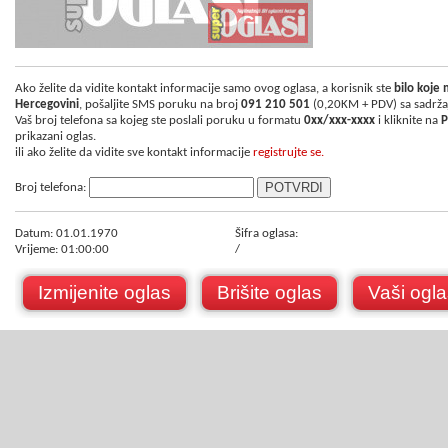
Ako želite da vidite kontakt informacije samo ovog oglasa, a korisnik ste
bilo koje
Hercegovini
, pošaljite SMS poruku na broj
091 210 501
(0,20KM + PDV) sa sadrž
Vaš broj telefona sa kojeg ste poslali poruku u formatu
0xx/xxx-xxxx
i kliknite na
P
prikazani oglas.
ili ako želite da vidite sve kontakt informacije
registrujte se.
Broj telefona:
Datum: 01.01.1970
Šifra oglasa:
Vrijeme: 01:00:00
/
Izmijenite oglas
Brišite oglas
Vaši ogla