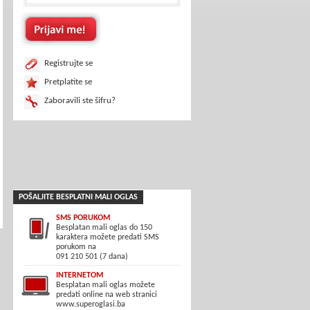
Registrujte se
Pretplatite se
Zaboravili ste šifru?
POŠALJITE BESPLATNI MALI OGLAS
SMS PORUKOM
Besplatan mali oglas do 150
karaktera možete predati SMS
porukom na
091 210 501 (7 dana)
INTERNETOM
Besplatan mali oglas možete
predati online na web stranici
www.superoglasi.ba