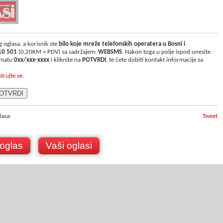
 oglasa, a korisnik ste
bilo koje mreže telefonskih operatera u Bosni i
10 501
(0,20KM + PDV) sa sadržajem:
WEBSMS
. Nakon toga u polje ispod unesite
ormatu
0xx/xxx-xxxx
i kliknite na
POTVRDI
, te ćete dobiti kontakt informacije za
strujte se.
lasa:
Tweet
 oglas
Vaši oglasi