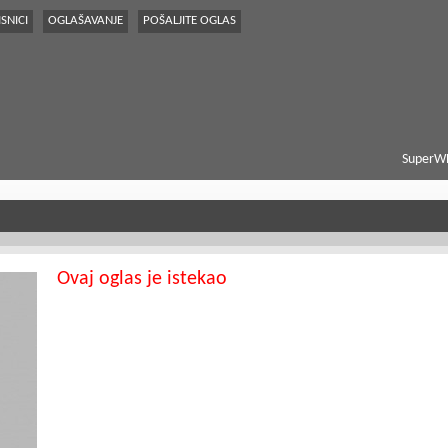
SNICI
OGLAŠAVANJE
POŠALJITE OGLAS
SuperWE
Ovaj oglas je istekao