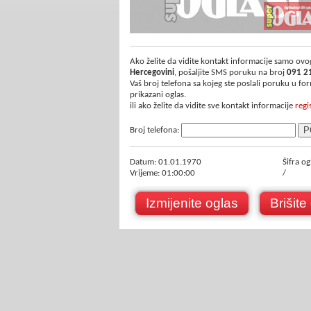
Ako želite da vidite kontakt informacije samo ovog
Hercegovini
, pošaljite SMS poruku na broj
091 2
Vaš broj telefona sa kojeg ste poslali poruku u f
prikazani oglas.
ili ako želite da vidite sve kontakt informacije
regi
Broj telefona:
Datum: 01.01.1970
Šifra og
Vrijeme: 01:00:00
/
Izmijenite oglas
Brišite