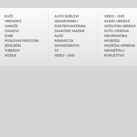
KUĆE
AUTO DIJELOVI
VIDEO - DVD
VIKENDICE
GRAÐEVINSKI I
AUDIO UREÐAJI
GARAŽE
ELEKTROMATERIJAL
SATELITSKI UREÐAJI
STANOVI
ZANATSKE MAŠINE
FOTO OPREMA
SOBE
ALATI
INFORMATIKA
POSLOVNI PROSTORI
APARATI ZA
MOBITELI
ZEMLJIŠTA
DOMAĆINSTVO
MUZIČKA OPREMA
TURIZAM
TV
NAMJEŠTAJ I
VOZILA
VIDEO - DVD
POKUĆSTVO