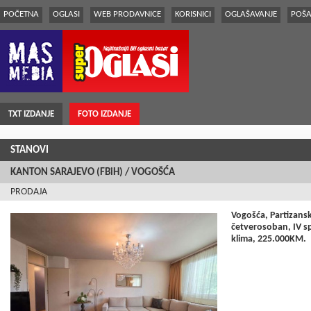
POČETNA
OGLASI
WEB PRODAVNICE
KORISNICI
OGLAŠAVANJE
POŠA
TXT IZDANJE
FOTO IZDANJE
STANOVI
KANTON SARAJEVO (FBiH) / VOGOŠĆA
PRODAJA
Vogošća, Partizans
četverosoban, IV sp
klima, 225.000KM.