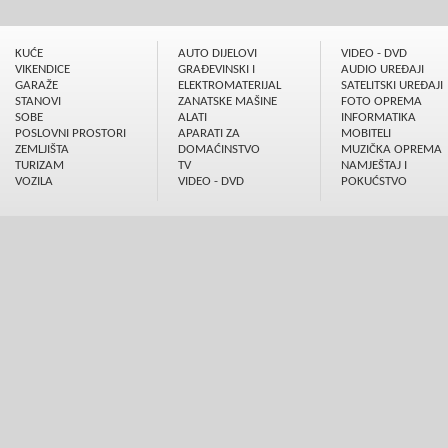
KUĆE
AUTO DIJELOVI
VIDEO - DVD
VIKENDICE
GRAÐEVINSKI I
AUDIO UREÐAJI
GARAŽE
ELEKTROMATERIJAL
SATELITSKI UREÐAJI
STANOVI
ZANATSKE MAŠINE
FOTO OPREMA
SOBE
ALATI
INFORMATIKA
POSLOVNI PROSTORI
APARATI ZA
MOBITELI
ZEMLJIŠTA
DOMAĆINSTVO
MUZIČKA OPREMA
TURIZAM
TV
NAMJEŠTAJ I
VOZILA
VIDEO - DVD
POKUĆSTVO