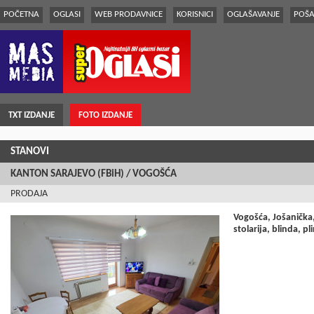
POČETNA
OGLASI
WEB PRODAVNICE
KORISNICI
OGLAŠAVANJE
POŠA
TXT IZDANJE
FOTO IZDANJE
STANOVI
KANTON SARAJEVO (FBiH) / VOGOŠĆA
PRODAJA
Vogošća, Jošanička,
stolarija, blinda, p