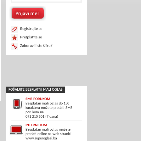
Registrujte se
Pretplatite se
Zaboravili ste šifru?
POŠALJITE BESPLATNI MALI OGLAS
SMS PORUKOM
Besplatan mali oglas do 150
karaktera možete predati SMS
porukom na
091 210 501 (7 dana)
INTERNETOM
Besplatan mali oglas možete
predati online na web stranici
www.superoglasi.ba