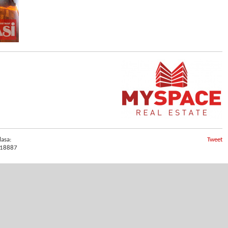
lasa:
Tweet
18887