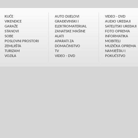
KUĆE
AUTO DIJELOVI
VIDEO - DVD
VIKENDICE
GRAÐEVINSKI I
AUDIO UREÐAJI
GARAŽE
ELEKTROMATERIJAL
SATELITSKI UREÐAJI
STANOVI
ZANATSKE MAŠINE
FOTO OPREMA
SOBE
ALATI
INFORMATIKA
POSLOVNI PROSTORI
APARATI ZA
MOBITELI
ZEMLJIŠTA
DOMAĆINSTVO
MUZIČKA OPREMA
TURIZAM
TV
NAMJEŠTAJ I
VOZILA
VIDEO - DVD
POKUĆSTVO