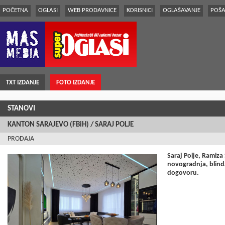
POČETNA
OGLASI
WEB PRODAVNICE
KORISNICI
OGLAŠAVANJE
POŠA
TXT IZDANJE
FOTO IZDANJE
STANOVI
KANTON SARAJEVO (FBiH) / SARAJ POLJE
PRODAJA
Saraj Polje, Ramiza
novogradnja, blind
dogovoru.