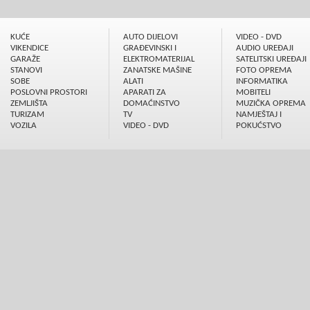
KUĆE
AUTO DIJELOVI
VIDEO - DVD
VIKENDICE
GRAÐEVINSKI I
AUDIO UREÐAJI
GARAŽE
ELEKTROMATERIJAL
SATELITSKI UREÐAJI
STANOVI
ZANATSKE MAŠINE
FOTO OPREMA
SOBE
ALATI
INFORMATIKA
POSLOVNI PROSTORI
APARATI ZA
MOBITELI
ZEMLJIŠTA
DOMAĆINSTVO
MUZIČKA OPREMA
TURIZAM
TV
NAMJEŠTAJ I
VOZILA
VIDEO - DVD
POKUĆSTVO