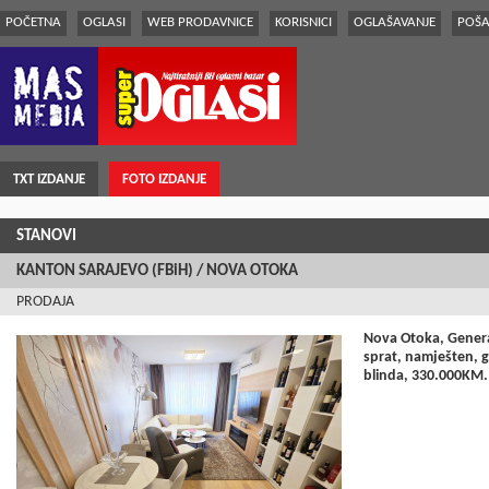
POČETNA
OGLASI
WEB PRODAVNICE
KORISNICI
OGLAŠAVANJE
POŠA
TXT IZDANJE
FOTO IZDANJE
STANOVI
KANTON SARAJEVO (FBiH) / NOVA OTOKA
PRODAJA
Nova Otoka, Gener
sprat, namješten, g
blinda, 330.000KM.