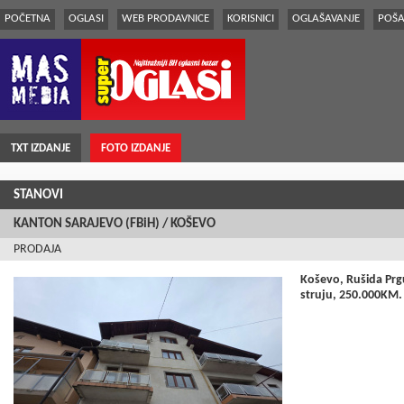
POČETNA
OGLASI
WEB PRODAVNICE
KORISNICI
OGLAŠAVANJE
POŠA
TXT IZDANJE
FOTO IZDANJE
STANOVI
KANTON SARAJEVO (FBiH) / KOŠEVO
PRODAJA
Koševo, Rušida Prgu
struju, 250.000KM.