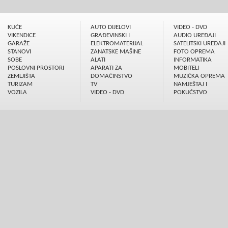
KUĆE
AUTO DIJELOVI
VIDEO - DVD
VIKENDICE
GRAÐEVINSKI I
AUDIO UREÐAJI
GARAŽE
ELEKTROMATERIJAL
SATELITSKI UREÐAJI
STANOVI
ZANATSKE MAŠINE
FOTO OPREMA
SOBE
ALATI
INFORMATIKA
POSLOVNI PROSTORI
APARATI ZA
MOBITELI
ZEMLJIŠTA
DOMAĆINSTVO
MUZIČKA OPREMA
TURIZAM
TV
NAMJEŠTAJ I
VOZILA
VIDEO - DVD
POKUĆSTVO