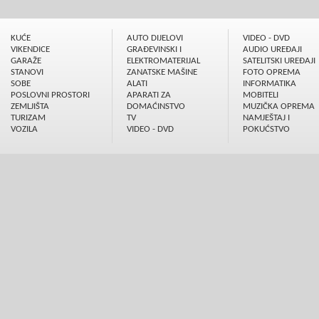
KUĆE
AUTO DIJELOVI
VIDEO - DVD
VIKENDICE
GRAÐEVINSKI I
AUDIO UREÐAJI
GARAŽE
ELEKTROMATERIJAL
SATELITSKI UREÐAJI
STANOVI
ZANATSKE MAŠINE
FOTO OPREMA
SOBE
ALATI
INFORMATIKA
POSLOVNI PROSTORI
APARATI ZA
MOBITELI
ZEMLJIŠTA
DOMAĆINSTVO
MUZIČKA OPREMA
TURIZAM
TV
NAMJEŠTAJ I
VOZILA
VIDEO - DVD
POKUĆSTVO