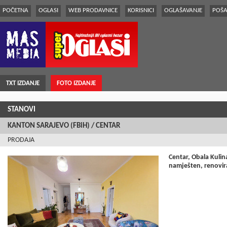
POČETNA
OGLASI
WEB PRODAVNICE
KORISNICI
OGLAŠAVANJE
POŠA
TXT IZDANJE
FOTO IZDANJE
STANOVI
KANTON SARAJEVO (FBiH) / CENTAR
PRODAJA
Centar, Obala Kulin
namješten, renovira