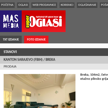
POČETNA
OGLASI
WEB PRODAVNICE
KORISNICI
OGLAŠAVANJE
POŠA
TXT IZDANJE
FOTO IZDANJE
STANOVI
KANTON SARAJEVO (FBiH) / BREKA
PRODAJA
Breka, 104m2, četv
etažno plinsko gri