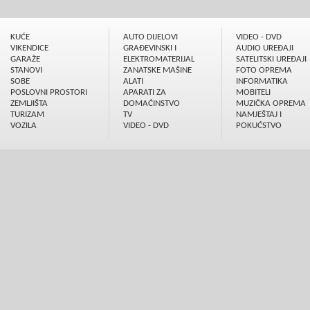
KUĆE
AUTO DIJELOVI
VIDEO - DVD
VIKENDICE
GRAÐEVINSKI I
AUDIO UREÐAJI
GARAŽE
ELEKTROMATERIJAL
SATELITSKI UREÐAJI
STANOVI
ZANATSKE MAŠINE
FOTO OPREMA
SOBE
ALATI
INFORMATIKA
POSLOVNI PROSTORI
APARATI ZA
MOBITELI
ZEMLJIŠTA
DOMAĆINSTVO
MUZIČKA OPREMA
TURIZAM
TV
NAMJEŠTAJ I
VOZILA
VIDEO - DVD
POKUĆSTVO