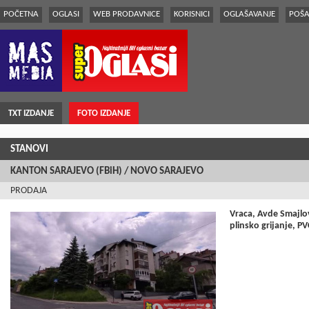
POČETNA
OGLASI
WEB PRODAVNICE
KORISNICI
OGLAŠAVANJE
POŠA
TXT IZDANJE
FOTO IZDANJE
STANOVI
KANTON SARAJEVO (FBiH) / NOVO SARAJEVO
PRODAJA
Vraca, Avde Smajlo
plinsko grijanje, PV