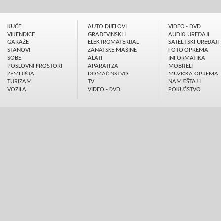
KUĆE
AUTO DIJELOVI
VIDEO - DVD
VIKENDICE
GRAÐEVINSKI I
AUDIO UREÐAJI
GARAŽE
ELEKTROMATERIJAL
SATELITSKI UREÐAJI
STANOVI
ZANATSKE MAŠINE
FOTO OPREMA
SOBE
ALATI
INFORMATIKA
POSLOVNI PROSTORI
APARATI ZA
MOBITELI
ZEMLJIŠTA
DOMAĆINSTVO
MUZIČKA OPREMA
TURIZAM
TV
NAMJEŠTAJ I
VOZILA
VIDEO - DVD
POKUĆSTVO