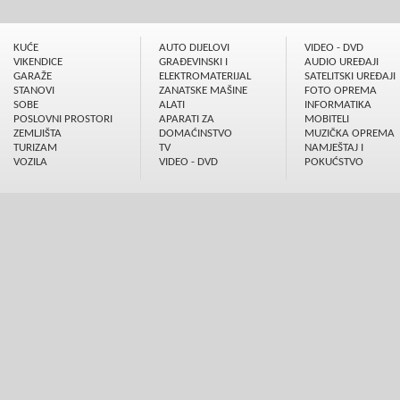
KUĆE
AUTO DIJELOVI
VIDEO - DVD
VIKENDICE
GRAÐEVINSKI I
AUDIO UREÐAJI
GARAŽE
ELEKTROMATERIJAL
SATELITSKI UREÐAJI
STANOVI
ZANATSKE MAŠINE
FOTO OPREMA
SOBE
ALATI
INFORMATIKA
POSLOVNI PROSTORI
APARATI ZA
MOBITELI
ZEMLJIŠTA
DOMAĆINSTVO
MUZIČKA OPREMA
TURIZAM
TV
NAMJEŠTAJ I
VOZILA
VIDEO - DVD
POKUĆSTVO