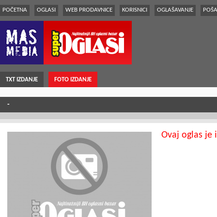
POČETNA
OGLASI
WEB PRODAVNICE
KORISNICI
OGLAŠAVANJE
POŠA
TXT IZDANJE
FOTO IZDANJE
-
Ovaj oglas je 