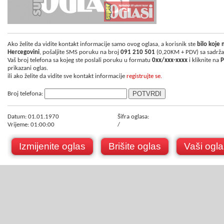
Ako želite da vidite kontakt informacije samo ovog oglasa, a korisnik ste
bilo koje
Hercegovini
, pošaljite SMS poruku na broj
091 210 501
(0,20KM + PDV) sa sadrž
Vaš broj telefona sa kojeg ste poslali poruku u formatu
0xx/xxx-xxxx
i kliknite na
P
prikazani oglas.
ili ako želite da vidite sve kontakt informacije
registrujte se.
Broj telefona:
Datum: 01.01.1970
Šifra oglasa:
Vrijeme: 01:00:00
/
Izmijenite oglas
Brišite oglas
Vaši ogla