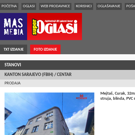
POČETNA
OGLASI
WEB PRODAVNICE
KORISNICI
OGLAŠAVANJE
POŠA
TXT IZDANJE
FOTO IZDANJE
STANOVI
KANTON SARAJEVO (FBiH) / CENTAR
PRODAJA
Mejtaš, Curak, 32m2
struja, blinda, PVC