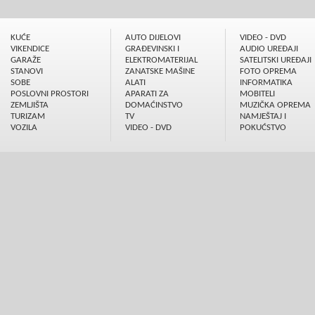
KUĆE
AUTO DIJELOVI
VIDEO - DVD
VIKENDICE
GRAÐEVINSKI I
AUDIO UREÐAJI
GARAŽE
ELEKTROMATERIJAL
SATELITSKI UREÐAJI
STANOVI
ZANATSKE MAŠINE
FOTO OPREMA
SOBE
ALATI
INFORMATIKA
POSLOVNI PROSTORI
APARATI ZA
MOBITELI
ZEMLJIŠTA
DOMAĆINSTVO
MUZIČKA OPREMA
TURIZAM
TV
NAMJEŠTAJ I
VOZILA
VIDEO - DVD
POKUĆSTVO