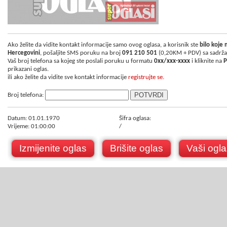
Ako želite da vidite kontakt informacije samo ovog oglasa, a korisnik ste
bilo koje
Hercegovini
, pošaljite SMS poruku na broj
091 210 501
(0,20KM + PDV) sa sadrž
Vaš broj telefona sa kojeg ste poslali poruku u formatu
0xx/xxx-xxxx
i kliknite na
P
prikazani oglas.
ili ako želite da vidite sve kontakt informacije
registrujte se.
Broj telefona:
Datum: 01.01.1970
Šifra oglasa:
Vrijeme: 01:00:00
/
Izmijenite oglas
Brišite oglas
Vaši ogla