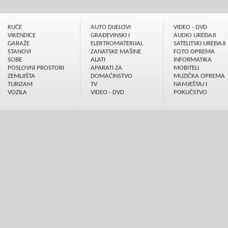
KUĆE
AUTO DIJELOVI
VIDEO - DVD
VIKENDICE
GRAÐEVINSKI I
AUDIO UREÐAJI
GARAŽE
ELEKTROMATERIJAL
SATELITSKI UREÐAJI
STANOVI
ZANATSKE MAŠINE
FOTO OPREMA
SOBE
ALATI
INFORMATIKA
POSLOVNI PROSTORI
APARATI ZA
MOBITELI
ZEMLJIŠTA
DOMAĆINSTVO
MUZIČKA OPREMA
TURIZAM
TV
NAMJEŠTAJ I
VOZILA
VIDEO - DVD
POKUĆSTVO