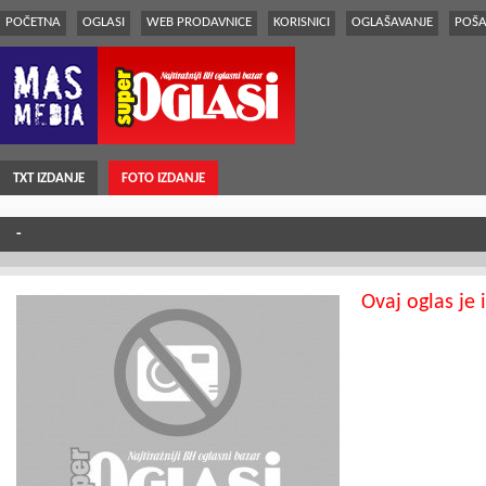
POČETNA
OGLASI
WEB PRODAVNICE
KORISNICI
OGLAŠAVANJE
POŠA
TXT IZDANJE
FOTO IZDANJE
-
Ovaj oglas je 