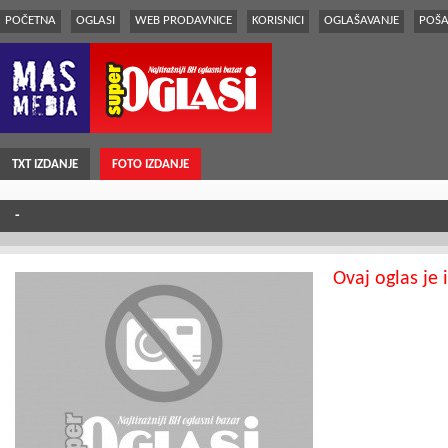
POČETNA
OGLASI
WEB PRODAVNICE
KORISNICI
OGLAŠAVANJE
POŠA
TXT IZDANJE
FOTO IZDANJE
-
Ovaj oglas je 