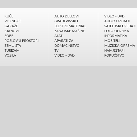
KUĆE
AUTO DIJELOVI
VIDEO - DVD
VIKENDICE
GRAÐEVINSKI I
AUDIO UREÐAJI
GARAŽE
ELEKTROMATERIJAL
SATELITSKI UREÐAJI
STANOVI
ZANATSKE MAŠINE
FOTO OPREMA
SOBE
ALATI
INFORMATIKA
POSLOVNI PROSTORI
APARATI ZA
MOBITELI
ZEMLJIŠTA
DOMAĆINSTVO
MUZIČKA OPREMA
TURIZAM
TV
NAMJEŠTAJ I
VOZILA
VIDEO - DVD
POKUĆSTVO