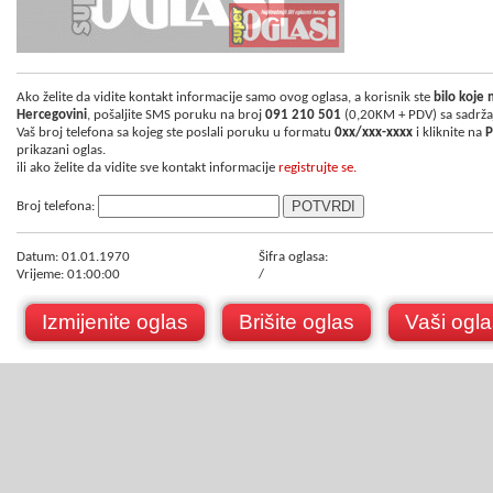
Ako želite da vidite kontakt informacije samo ovog oglasa, a korisnik ste
bilo koje
Hercegovini
, pošaljite SMS poruku na broj
091 210 501
(0,20KM + PDV) sa sadrž
Vaš broj telefona sa kojeg ste poslali poruku u formatu
0xx/xxx-xxxx
i kliknite na
P
prikazani oglas.
ili ako želite da vidite sve kontakt informacije
registrujte se.
Broj telefona:
Datum: 01.01.1970
Šifra oglasa:
Vrijeme: 01:00:00
/
Izmijenite oglas
Brišite oglas
Vaši ogla