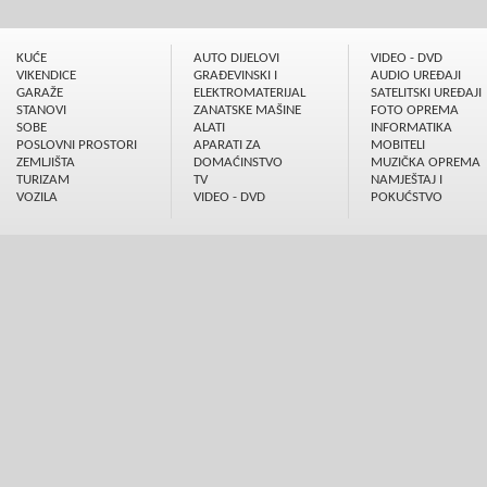
KUĆE
AUTO DIJELOVI
VIDEO - DVD
VIKENDICE
GRAÐEVINSKI I
AUDIO UREÐAJI
GARAŽE
ELEKTROMATERIJAL
SATELITSKI UREÐAJI
STANOVI
ZANATSKE MAŠINE
FOTO OPREMA
SOBE
ALATI
INFORMATIKA
POSLOVNI PROSTORI
APARATI ZA
MOBITELI
ZEMLJIŠTA
DOMAĆINSTVO
MUZIČKA OPREMA
TURIZAM
TV
NAMJEŠTAJ I
VOZILA
VIDEO - DVD
POKUĆSTVO