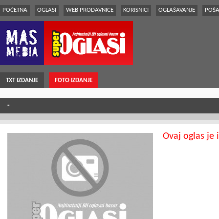
POČETNA
OGLASI
WEB PRODAVNICE
KORISNICI
OGLAŠAVANJE
POŠA
TXT IZDANJE
FOTO IZDANJE
-
Ovaj oglas je 