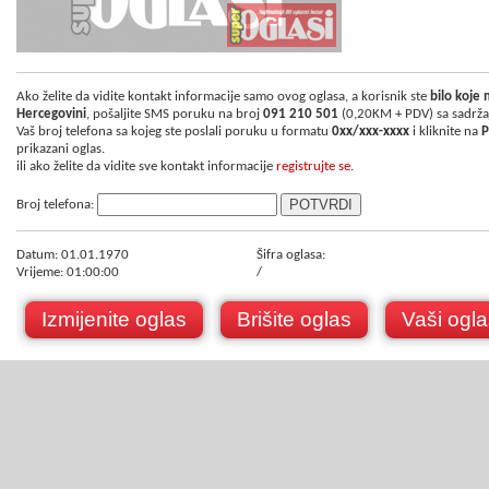
Ako želite da vidite kontakt informacije samo ovog oglasa, a korisnik ste
bilo koje
Hercegovini
, pošaljite SMS poruku na broj
091 210 501
(0,20KM + PDV) sa sadrž
Vaš broj telefona sa kojeg ste poslali poruku u formatu
0xx/xxx-xxxx
i kliknite na
P
prikazani oglas.
ili ako želite da vidite sve kontakt informacije
registrujte se.
Broj telefona:
Datum: 01.01.1970
Šifra oglasa:
Vrijeme: 01:00:00
/
Izmijenite oglas
Brišite oglas
Vaši ogla