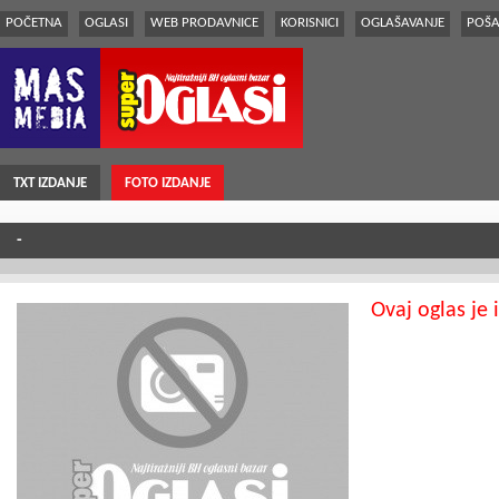
POČETNA
OGLASI
WEB PRODAVNICE
KORISNICI
OGLAŠAVANJE
POŠA
TXT IZDANJE
FOTO IZDANJE
-
Ovaj oglas je 