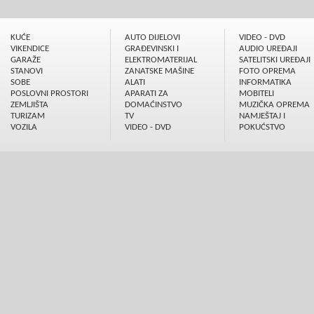
KUĆE
AUTO DIJELOVI
VIDEO - DVD
VIKENDICE
GRAÐEVINSKI I
AUDIO UREÐAJI
GARAŽE
ELEKTROMATERIJAL
SATELITSKI UREÐAJI
STANOVI
ZANATSKE MAŠINE
FOTO OPREMA
SOBE
ALATI
INFORMATIKA
POSLOVNI PROSTORI
APARATI ZA
MOBITELI
ZEMLJIŠTA
DOMAĆINSTVO
MUZIČKA OPREMA
TURIZAM
TV
NAMJEŠTAJ I
VOZILA
VIDEO - DVD
POKUĆSTVO