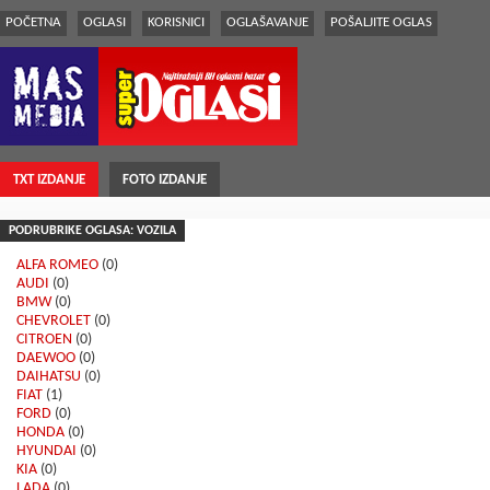
POČETNA
OGLASI
KORISNICI
OGLAŠAVANJE
POŠALJITE OGLAS
TXT IZDANJE
FOTO IZDANJE
PODRUBRIKE OGLASA: VOZILA
ALFA ROMEO
(0)
AUDI
(0)
BMW
(0)
CHEVROLET
(0)
CITROEN
(0)
DAEWOO
(0)
DAIHATSU
(0)
FIAT
(1)
FORD
(0)
HONDA
(0)
HYUNDAI
(0)
KIA
(0)
LADA
(0)