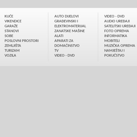
KUĆE
AUTO DIJELOVI
VIDEO - DVD
VIKENDICE
GRAÐEVINSKI I
AUDIO UREÐAJI
GARAŽE
ELEKTROMATERIJAL
SATELITSKI UREÐAJI
STANOVI
ZANATSKE MAŠINE
FOTO OPREMA
SOBE
ALATI
INFORMATIKA
POSLOVNI PROSTORI
APARATI ZA
MOBITELI
ZEMLJIŠTA
DOMAĆINSTVO
MUZIČKA OPREMA
TURIZAM
TV
NAMJEŠTAJ I
VOZILA
VIDEO - DVD
POKUĆSTVO