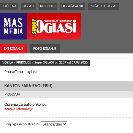
POČETNA
OGLASI
KORISNICI
OGLAŠAVANJE
POŠALJITE OGLAS
TXT IZDANJE
FOTO IZDANJE
VOZILA / PRIKOLICE / SuperOGLASI br.
2207
od 07.08.2026
Pronađeno 1 oglasa
KANTON SARAJEVO (FBiH)
PRODAJA
Oprema za auto prikolicu.
Kontakt informacije
Broj oglasa po stranici: