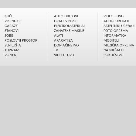
KUĆE
AUTO DIJELOVI
VIDEO - DVD
VIKENDICE
GRAÐEVINSKI I
AUDIO UREÐAJI
GARAŽE
ELEKTROMATERIJAL
SATELITSKI UREÐAJI
STANOVI
ZANATSKE MAŠINE
FOTO OPREMA
SOBE
ALATI
INFORMATIKA
POSLOVNI PROSTORI
APARATI ZA
MOBITELI
ZEMLJIŠTA
DOMAĆINSTVO
MUZIČKA OPREMA
TURIZAM
TV
NAMJEŠTAJ I
VOZILA
VIDEO - DVD
POKUĆSTVO