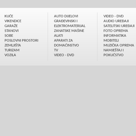
KUĆE
AUTO DIJELOVI
VIDEO - DVD
VIKENDICE
GRAÐEVINSKI I
AUDIO UREÐAJI
GARAŽE
ELEKTROMATERIJAL
SATELITSKI UREÐAJI
STANOVI
ZANATSKE MAŠINE
FOTO OPREMA
SOBE
ALATI
INFORMATIKA
POSLOVNI PROSTORI
APARATI ZA
MOBITELI
ZEMLJIŠTA
DOMAĆINSTVO
MUZIČKA OPREMA
TURIZAM
TV
NAMJEŠTAJ I
VOZILA
VIDEO - DVD
POKUĆSTVO