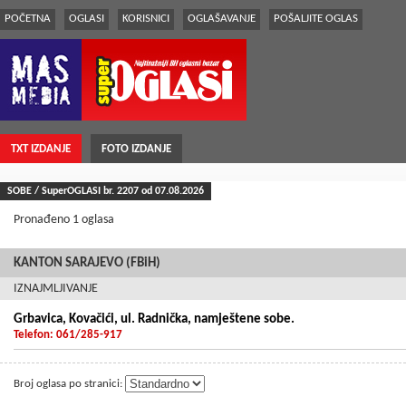
POČETNA
OGLASI
KORISNICI
OGLAŠAVANJE
POŠALJITE OGLAS
TXT IZDANJE
FOTO IZDANJE
SOBE / SuperOGLASI br.
2207
od 07.08.2026
Pronađeno 1 oglasa
KANTON SARAJEVO (FBiH)
IZNAJMLJIVANJE
Grbavica, Kovačići, ul. Radnička, namještene sobe.
Telefon: 061/285-917
Broj oglasa po stranici: