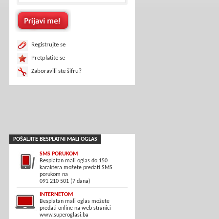
Registrujte se
Pretplatite se
Zaboravili ste šifru?
POŠALJITE BESPLATNI MALI OGLAS
SMS PORUKOM
Besplatan mali oglas do 150
karaktera možete predati SMS
porukom na
091 210 501 (7 dana)
INTERNETOM
Besplatan mali oglas možete
predati online na web stranici
www.superoglasi.ba