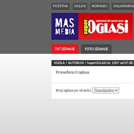
POČETNA
OGLASI
KORISNICI
OGLAŠAVANJ
TXT IZDANJE
FOTO IZDANJE
VOZILA / AUTOBUSI / SuperOGLASI br.
2207
od 07.08.
Pronađeno 0 oglasa
Broj oglasa po stranici: