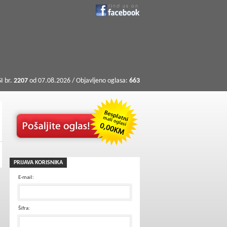
I br.
2207
od 07.08.2026 / Objavljeno oglasa:
663
PRIJAVA KORISNIKA
E-mail:
Šifra: